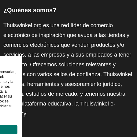
¿Quiénes somos?
Thuiswinkel.org es una red líder de comercio
electrónico de inspiración que ayuda a las tiendas y
comercios electrónicos que venden productos y/o
servicios, a las empresas y a sus empleados a tener
más éxito. Ofrecemos soluciones relevantes y
ecesarias,
prácticas con varios sellos de confianza, Thuiswinkel
web
nto y la
Reviews, herramientas y asesoramiento jurídico,
ue nos
ta la
defensa, estudios de mercado, y tenemos nuestra
hacer su
ookies
propia plataforma educativa, la Thuiswinkel e-
mbiar su
Academy.