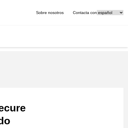
[_General:Langu
Sobre nosotros
Contacta con
ecure
ado