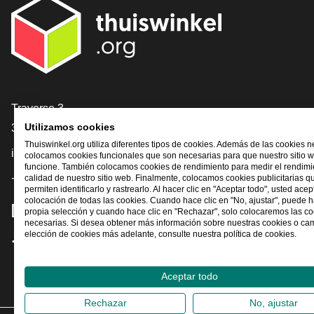
[_General:Contact]
Traverse 3
3905 NL Veenendaal
Utilizamos cookies
Thuiswinkel.org utiliza diferentes tipos de cookies. Además de las cookies n
info@thuiswinkel.org
colocamos cookies funcionales que son necesarias para que nuestro sitio 
funcione. También colocamos cookies de rendimiento para medir el rendimie
+31 (0)318 64 85 75
calidad de nuestro sitio web. Finalmente, colocamos cookies publicitarias q
permiten identificarlo y rastrearlo. Al hacer clic en "Aceptar todo", usted acep
colocación de todas las cookies. Cuando hace clic en "No, ajustar", puede 
[_General:SocialMediaTitle]
propia selección y cuando hace clic en "Rechazar", solo colocaremos las c
necesarias. Si desea obtener más información sobre nuestras cookies o ca
elección de cookies más adelante, consulte nuestra política de cookies.
Facebook
X
LinkedIn
Instagram
YouTube
Aceptar todo
Rechazar
No, ajustar