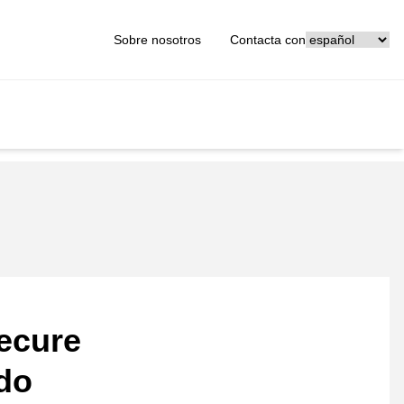
[_General:Langu
Sobre nosotros
Contacta con
ecure
ado