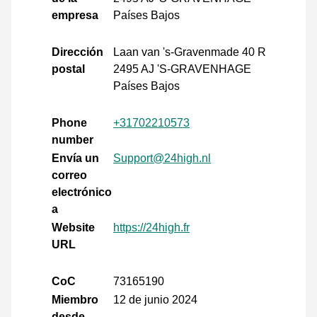
empresa
Países Bajos
Dirección
Laan van 's-Gravenmade 40 R
postal
2495 AJ 'S-GRAVENHAGE
Países Bajos
Phone
+31702210573
number
Envía un
Support@24high.nl
correo
electrónico
a
Website
https://24high.fr
URL
CoC
73165190
Miembro
12 de junio 2024
desde