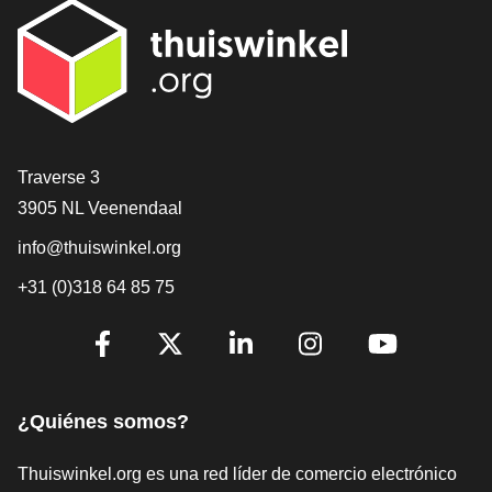
[_General:Contact]
Traverse 3
3905 NL Veenendaal
info@thuiswinkel.org
+31 (0)318 64 85 75
[_General:SocialMediaTitle]
Facebook
X
LinkedIn
Instagram
YouTube
¿Quiénes somos?
Thuiswinkel.org es una red líder de comercio electrónico