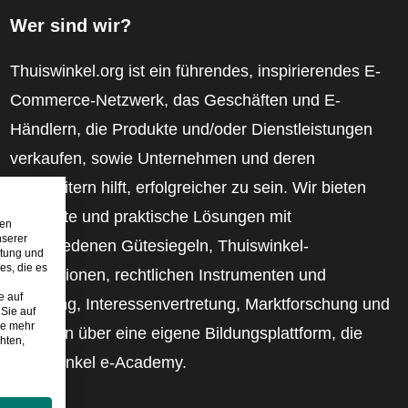
Wer sind wir?
Thuiswinkel.org ist ein führendes, inspirierendes E-
Commerce-Netzwerk, das Geschäften und E-
Händlern, die Produkte und/oder Dienstleistungen
verkaufen, sowie Unternehmen und deren
Mitarbeitern hilft, erfolgreicher zu sein. Wir bieten
relevante und praktische Lösungen mit
den
nserer
verschiedenen Gütesiegeln, Thuiswinkel-
stung und
es, die es
Rezensionen, rechtlichen Instrumenten und
e auf
Beratung, Interessenvertretung, Marktforschung und
Sie auf
ie mehr
verfügen über eine eigene Bildungsplattform, die
hten,
Thuiswinkel e-Academy.