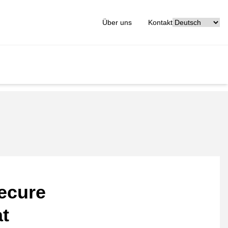
[_General:Langu
Über uns
Kontakt
ecure
at