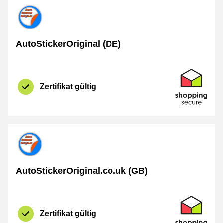
AutoStickerOriginal (DE)
Zertifikat
Shopping Se
Zertifikat gültig
AutoStickerOriginal.co.uk (GB)
Zertifikat
Shopping Se
Zertifikat gültig