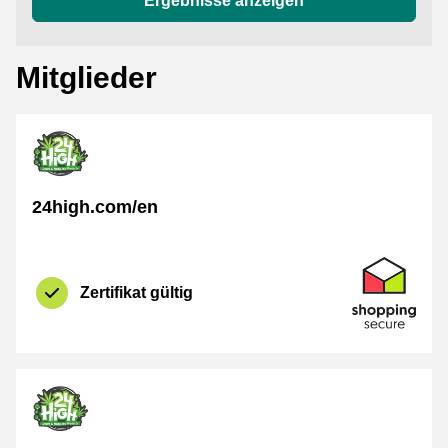
Ergebnisse anzeigen
Mitglieder
24high.com/en
Zertifikat
Shopping Se
Zertifikat gültig