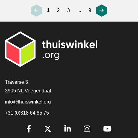
1
2
3
...
9
[_General:Contact]
Traverse 3
3905 NL Veenendaal
info@thuiswinkel.org
+31 (0)318 64 85 75
[_General:SocialMediaTitle]
Facebook
X
LinkedIn
Instagram
YouTube