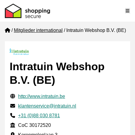
Me
Home
Mitglieder international
Intratuin Webshop B.V. (BE)
Intratuin Webshop
B.V. (BE)
Geprüfte Kontaktinformationen
Website URL
http://www.intratuin.be
E-mail
klantenservice@intratuin.nl
Phone number
+31 (0)88 030 8781
CoC
CoC 30172520
Geschäftsadresse
Korenmolenlaan 3