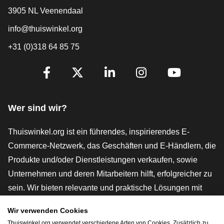
3905 NL Veenendaal
info@thuiswinkel.org
+31 (0)318 64 85 75
[_General:SocialMediaTitle]
Facebook
X
LinkedIn
Instagram
YouTube
Wer sind wir?
Thuiswinkel.org ist ein führendes, inspirierendes E-
Commerce-Netzwerk, das Geschäften und E-Händlern, die
Produkte und/oder Dienstleistungen verkaufen, sowie
Unternehmen und deren Mitarbeitern hilft, erfolgreicher zu
sein. Wir bieten relevante und praktische Lösungen mit
verschiedenen Gütesiegeln, Thuiswinkel-Rezensionen,
Wir verwenden Cookies
rechtlichen Instrumenten und Beratung,
Thuiswinkel.org verwendet verschiedene Arten von Cookies. Zusätzlich zu