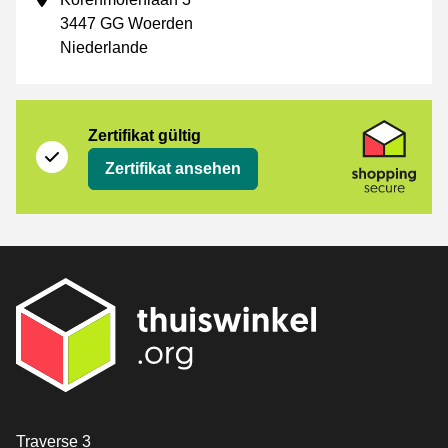
3447 GG Woerden
Niederlande
Zertifikat
Shopping Secure
Zertifikat gültig
Zertifikat ansehen
[_General:Contact]
Traverse 3