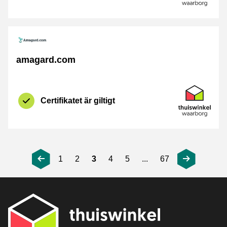
amagard.com
Certifikat
Thuiswinkel 
Certifikatet är giltigt
1
2
3
4
5
...
67