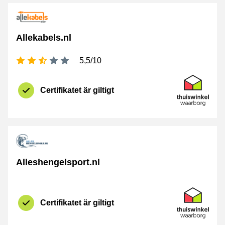
Allekabels.nl
[_General:NumberOfStarsPluralFormat]
5,5/10
Certifikat
Thuiswinkel 
Certifikatet är giltigt
Alleshengelsport.nl
Certifikat
Thuiswinkel 
Certifikatet är giltigt