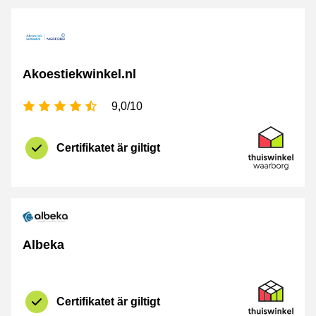
Akoestiekwinkel.nl
[_General:NumberOfStarsPluralFormat]
9,0/10
Certifikat
Thuiswinkel 
Certifikatet är giltigt
Albeka
Certifikat
Thuiswinkel Z
Certifikatet är giltigt