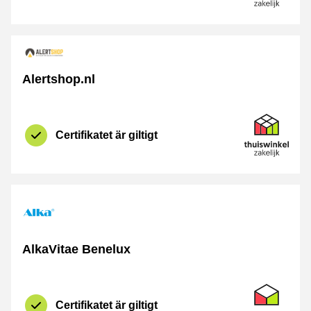
Alertshop.nl
Certifikat
Thuiswinkel Z
Certifikatet är giltigt
AlkaVitae Benelux
Certifikat
Thuiswinkel 
Certifikatet är giltigt