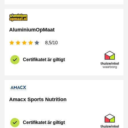
AluminiumOpMaat
[_General:NumberOfStarsPluralFormat]
8,5/10
Certifikat
Thuiswinkel 
Certifikatet är giltigt
Amacx Sports Nutrition
Certifikat
Thuiswinkel 
Certifikatet är giltigt