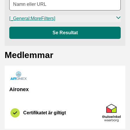
[_General:MoreFilters]
Se Resultat
Medlemmar
Aironex
Certifikat
Thuiswinkel 
Certifikatet är giltigt