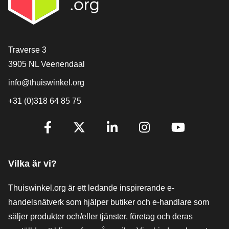
[_General:Contact]
Traverse 3
3905 NL Veenendaal
info@thuiswinkel.org
+31 (0)318 64 85 75
[_General:SocialMediaTitle]
Facebook
X
LinkedIn
Instagram
YouTube
Vilka är vi?
Thuiswinkel.org är ett ledande inspirerande e-
handelsnätverk som hjälper butiker och e-handlare som
säljer produkter och/eller tjänster, företag och deras