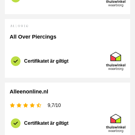
All Over Piercings
Certifikat
Thuiswinkel 
Certifikatet är giltigt
Alleenonline.nl
[_General:NumberOfStarsPluralFormat]
9,7/10
Certifikat
Thuiswinkel 
Certifikatet är giltigt