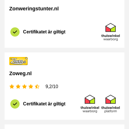
Zonweringstunter.nl
Certifikat
Thuiswinkel 
Certifikatet är giltigt
Zoweg.nl
[_General:NumberOfStarsPluralFormat]
9,2/10
[_Webshops:Certificate
Thuiswinkel Waarborg
Thuiswinkel P
Certifikatet är giltigt