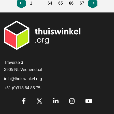
1
...
64
65
66
67
[_General:Contact]
Traverse 3
3905 NL Veenendaal
info@thuiswinkel.org
+31 (0)318 64 85 75
[_General:SocialMediaTitle]
Facebook
X
LinkedIn
Instagram
YouTube