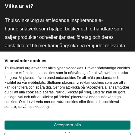
Vilka är vi?
Thuiswinkel.org är ett ledande inspirerande e-
handelsnätverk som hjälper butiker och e-handlare som
säljer produkter och/eller tjänster, företag och deras
anställda att bli mer framgångsrika. Vi erbjuder relevanta
och praktiska lösningar med olika förtroendemärkningar,
Vi använder cookies
Thuiswinkel-recensioner, rättsliga medel och rådgivning,
Thuiswinkel.org använder olika typer av cookies. Utöver nödvändiga cookies
stöd, marknadsundersökningar och vi har en egen
placerar vi funktionella cookies som är nödvändiga för att vår webbplats ska
fungera. Vi placerar även prestandacookies för att mäta prestanda och
utbildningsplattform, Thuiswinkel e-Academy.
kvalitet på vår webbplats. Slutligen placerar vi reklamcookies som gör att vi
kan identifiera och spåra dig. Genom att klicka på "Acceptera alla" samtycker
du till att alla cookies placeras. När du klickar på "Nej, justera" kan du göra
ditt eget val och när du klickar på "Neka" placerar vi endast nödvändiga
Navigera snabbt
cookies. Om du vill veta mer om våra cookies eller ändra ditt cookieval
senare, se vår cookiepolicy.
[_G
Acceptera alla
2026
©
Thuiswinkel.org