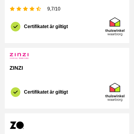
[_General:NumberOfStarsPluralFormat]
9,7/10
Certifikat
Thuiswinkel 
Certifikatet är giltigt
ZINZI
Certifikat
Thuiswinkel 
Certifikatet är giltigt