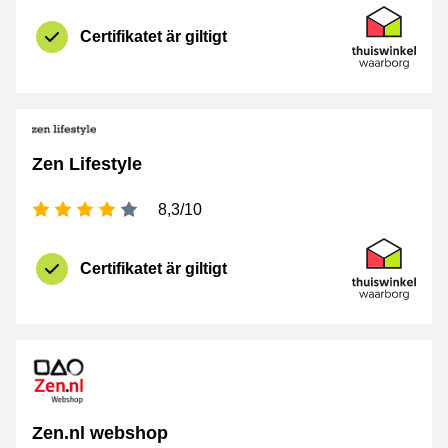
Certifikat
Thuiswinkel 
Certifikatet är giltigt
Zen Lifestyle
[_General:NumberOfStarsPluralFormat]
8,3/10
Certifikat
Thuiswinkel 
Certifikatet är giltigt
Zen.nl webshop