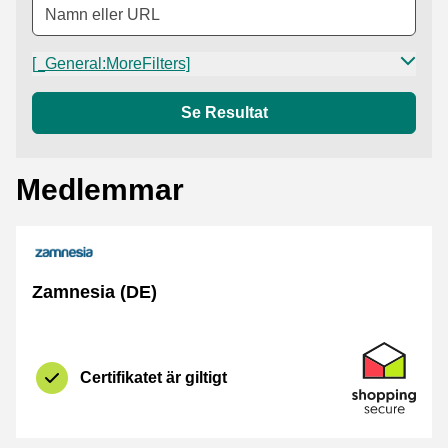
[_General:MoreFilters]
Se Resultat
Medlemmar
Zamnesia (DE)
Certifikat
Shopping Se
Certifikatet är giltigt