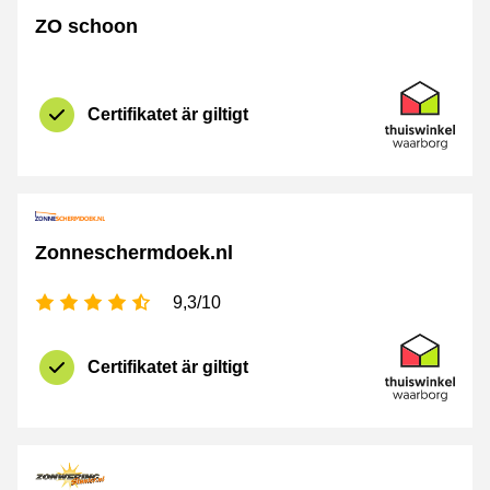
ZO schoon
Certifikat
Thuiswinkel 
Certifikatet är giltigt
Zonneschermdoek.nl
[_General:NumberOfStarsPluralFormat]
9,3/10
Certifikat
Thuiswinkel 
Certifikatet är giltigt