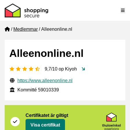
Me
Home
Medlemmar
Alleenonline.nl
Alleenonline.nl
[_General:NumberOfStarsPluralFormat]
9,7/10 op Kiyoh
Verifierade kontaktuppgifter
Website URL
https://www.alleenonline.nl
Kommitté
Kommitté 59010339
Certifikat
Thuiswinkel Waarborg
Certifikatet är giltigt
Visa certifikat