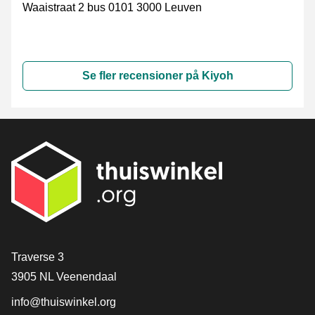
Waaistraat 2 bus 0101 3000 Leuven
Se fler recensioner på Kiyoh
[_General:Contact]
Traverse 3
3905 NL Veenendaal
info@thuiswinkel.org