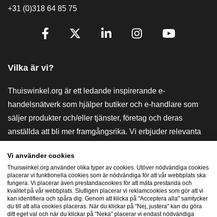
+31 (0)318 64 85 75
[_General:SocialMediaTitle]
Facebook
X
LinkedIn
Instagram
YouTube
Vilka är vi?
Thuiswinkel.org är ett ledande inspirerande e-
handelsnätverk som hjälper butiker och e-handlare som
säljer produkter och/eller tjänster, företag och deras
anställda att bli mer framgångsrika. Vi erbjuder relevanta
och praktiska lösningar med olika förtroendemärkningar,
Vi använder cookies
Thuiswinkel-recensioner, rättsliga medel och rådgivning,
Thuiswinkel.org använder olika typer av cookies. Utöver nödvändiga cookies
stöd, marknadsundersökningar och vi har en egen
placerar vi funktionella cookies som är nödvändiga för att vår webbplats ska
fungera. Vi placerar även prestandacookies för att mäta prestanda och
utbildningsplattform, Thuiswinkel e-Academy.
kvalitet på vår webbplats. Slutligen placerar vi reklamcookies som gör att vi
kan identifiera och spåra dig. Genom att klicka på "Acceptera alla" samtycker
du till att alla cookies placeras. När du klickar på "Nej, justera" kan du göra
ditt eget val och när du klickar på "Neka" placerar vi endast nödvändiga
Navigera snabbt