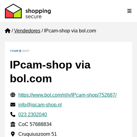
Me
Home
Vendedores
IPcam-shop via bol.com
IPcam-shop via
bol.com
Información de contacto verificada
Website URL
https://www.bol.com/nl/v/IPcam-shop/752687/
Envía un correo electrónico a
info@ipcam-shop.nl
Phone number
023 2302040
CoC
CoC 57688834
Dirección de la empresa
Cruquiuszoom 51