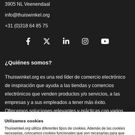
3905 NL Veenendaal
info@thuiswinkel.org
+31 (0)318 64 85 75
[_General:SocialMediaTitle]
Facebook
X
LinkedIn
Instagram
YouTube
¿Quiénes somos?
Thuiswinkel.org es una red líder de comercio electrónico
de inspiración que ayuda a las tiendas y comercios
electrónicos que venden productos y/o servicios, a las
empresas y a sus empleados a tener más éxito.
Ofrecemos soluciones relevantes y prácticas con varios
sellos de confianza, Thuiswinkel Reviews, herramientas y
Utilizamos cookies
asesoramiento jurídico, defensa, estudios de mercado, y
Thuiswinkel.org utiliza diferentes tipos de cookies. Además de las cookies
necesarias, colocamos cookies funcionales que son necesarias para que