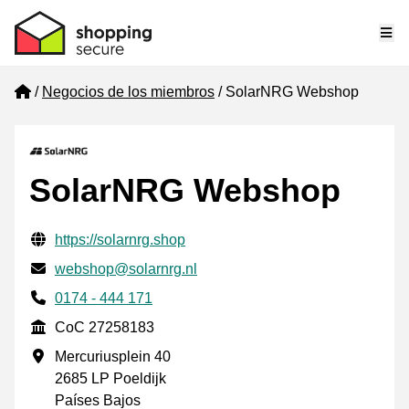
Me
Home
Negocios de los miembros
SolarNRG Webshop
SolarNRG Webshop
Información de contacto verificada
Website URL
https://solarnrg.shop
Envía un correo electrónico a
webshop@solarnrg.nl
Phone number
0174 - 444 171
CoC
CoC 27258183
Dirección de la empresa
Mercuriusplein 40
2685 LP Poeldijk
Países Bajos