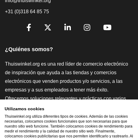
info@thuiswinkel.org
+31 (0)318 64 85 75
[_General:SocialMediaTitle]
Facebook
X
LinkedIn
Instagram
YouTube
¿Quiénes somos?
Thuiswinkel.org es una red líder de comercio electrónico
de inspiración que ayuda a las tiendas y comercios
electrónicos que venden productos y/o servicios, a las
empresas y a sus empleados a tener más éxito.
Ofrecemos soluciones relevantes y prácticas con varios
sellos de confianza, Thuiswinkel Reviews, herramientas y
Utilizamos cookies
asesoramiento jurídico, defensa, estudios de mercado, y
Thuiswinkel.org utiliza diferentes tipos de cookies. Además de las cookies
necesarias, colocamos cookies funcionales que son necesarias para que
tenemos nuestra propia plataforma educativa, la
nuestro sitio web funcione. También colocamos cookies de rendimiento para
medir el rendimiento y la calidad de nuestro sitio web. Finalmente,
Thuiswinkel e-Academy.
colocamos cookies publicitarias que nos permiten identificarlo y rastrearlo. Al