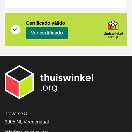
Certificado
Thuiswinkel Zakelijk
Certificado válido
Ver certificado
[_General:Contact]
Traverse 3
3905 NL Veenendaal