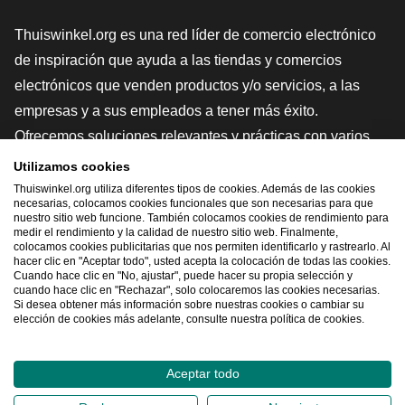
Thuiswinkel.org es una red líder de comercio electrónico
de inspiración que ayuda a las tiendas y comercios
electrónicos que venden productos y/o servicios, a las
empresas y a sus empleados a tener más éxito.
Ofrecemos soluciones relevantes y prácticas con varios
sellos de confianza, Thuiswinkel Reviews, herramientas y
Utilizamos cookies
asesoramiento jurídico, defensa, estudios de mercado, y
Thuiswinkel.org utiliza diferentes tipos de cookies. Además de las cookies
necesarias, colocamos cookies funcionales que son necesarias para que
tenemos nuestra propia plataforma educativa, la
nuestro sitio web funcione. También colocamos cookies de rendimiento para
medir el rendimiento y la calidad de nuestro sitio web. Finalmente,
Thuiswinkel e-Academy.
colocamos cookies publicitarias que nos permiten identificarlo y rastrearlo. Al
hacer clic en "Aceptar todo", usted acepta la colocación de todas las cookies.
Cuando hace clic en "No, ajustar", puede hacer su propia selección y
cuando hace clic en "Rechazar", solo colocaremos las cookies necesarias.
Navegar rápidamente
Si desea obtener más información sobre nuestras cookies o cambiar su
elección de cookies más adelante, consulte nuestra política de cookies.
[_G
Aceptar todo
2026
©
Thuiswinkel.org