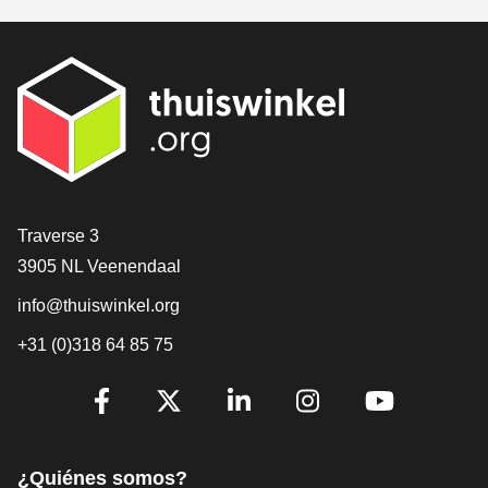
[_General:Contact]
Traverse 3
3905 NL Veenendaal
info@thuiswinkel.org
+31 (0)318 64 85 75
[_General:SocialMediaTitle]
Facebook
X
LinkedIn
Instagram
YouTube
¿Quiénes somos?