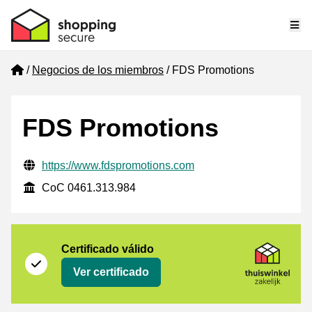
Me
Home
Negocios de los miembros
FDS Promotions
FDS Promotions
Información de contacto verificada
Website URL
https://www.fdspromotions.com
CoC
CoC 0461.313.984
Certificado
Thuiswinkel Zakelijk
Certificado válido
Ver certificado