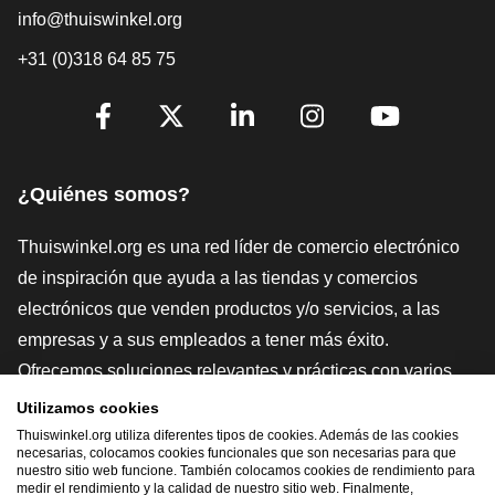
info@thuiswinkel.org
+31 (0)318 64 85 75
[_General:SocialMediaTitle]
Facebook
X
LinkedIn
Instagram
YouTube
¿Quiénes somos?
Thuiswinkel.org es una red líder de comercio electrónico
de inspiración que ayuda a las tiendas y comercios
electrónicos que venden productos y/o servicios, a las
empresas y a sus empleados a tener más éxito.
Ofrecemos soluciones relevantes y prácticas con varios
sellos de confianza, Thuiswinkel Reviews, herramientas y
Utilizamos cookies
asesoramiento jurídico, defensa, estudios de mercado, y
Thuiswinkel.org utiliza diferentes tipos de cookies. Además de las cookies
necesarias, colocamos cookies funcionales que son necesarias para que
tenemos nuestra propia plataforma educativa, la
nuestro sitio web funcione. También colocamos cookies de rendimiento para
medir el rendimiento y la calidad de nuestro sitio web. Finalmente,
Thuiswinkel e-Academy.