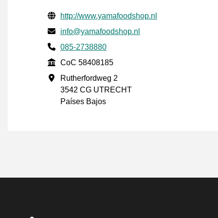
Información de contacto verificada
Website URL
http://www.yamafoodshop.nl
Envía un correo electrónico a
info@yamafoodshop.nl
Phone number
085-2738880
CoC
CoC 58408185
Dirección de la empresa
Rutherfordweg 2
3542 CG UTRECHT
Países Bajos