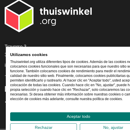
[_General:Contact]
Traverse 3
3905 NL Veenendaal
Utilizamos cookies
Thuiswinkel.org utiliza diferentes tipos de cookies. Además de las cookies n
info@thuiswinkel.org
colocamos cookies funcionales que son necesarias para que nuestro sitio 
funcione. También colocamos cookies de rendimiento para medir el rendimie
+31 (0)318 64 85 75
calidad de nuestro sitio web. Finalmente, colocamos cookies publicitarias q
permiten identificarlo y rastrearlo. Al hacer clic en "Aceptar todo", usted acep
colocación de todas las cookies. Cuando hace clic en "No, ajustar", puede 
[_General:SocialMediaTitle]
propia selección y cuando hace clic en "Rechazar", solo colocaremos las c
necesarias. Si desea obtener más información sobre nuestras cookies o ca
elección de cookies más adelante, consulte nuestra política de cookies.
Facebook
X
LinkedIn
Instagram
YouTube
Aceptar todo
Rechazar
No, ajustar