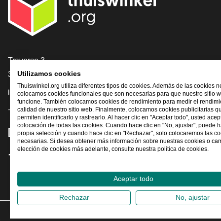
[_General:Contact]
Traverse 3
Utilizamos cookies
3905 NL Veenendaal
Thuiswinkel.org utiliza diferentes tipos de cookies. Además de las cookies n
info@thuiswinkel.org
colocamos cookies funcionales que son necesarias para que nuestro sitio 
funcione. También colocamos cookies de rendimiento para medir el rendimie
+31 (0)318 64 85 75
calidad de nuestro sitio web. Finalmente, colocamos cookies publicitarias q
permiten identificarlo y rastrearlo. Al hacer clic en "Aceptar todo", usted acep
colocación de todas las cookies. Cuando hace clic en "No, ajustar", puede 
[_General:SocialMediaTitle]
propia selección y cuando hace clic en "Rechazar", solo colocaremos las c
necesarias. Si desea obtener más información sobre nuestras cookies o ca
elección de cookies más adelante, consulte nuestra política de cookies.
Facebook
X
LinkedIn
Instagram
YouTube
Aceptar todo
Rechazar
No, ajustar
2026
©
Th