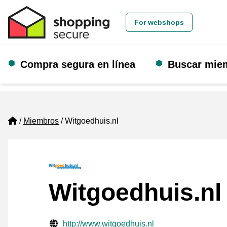
For webshops
Compra segura en línea
Buscar mie
Home
Miembros
Witgoedhuis.nl
Witgoedhuis.nl
Información de contacto verificada
Website URL
http://www.witgoedhuis.nl