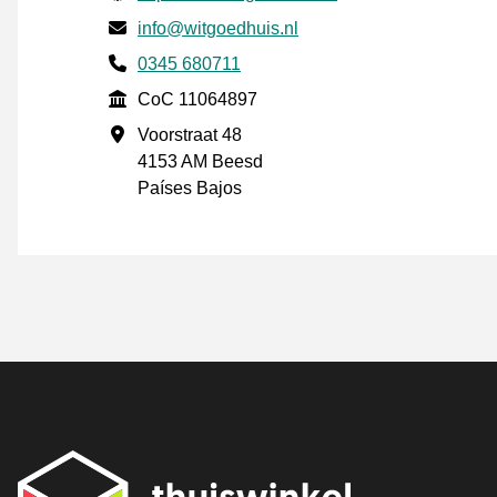
Envía un correo electrónico a
info@witgoedhuis.nl
Phone number
0345 680711
CoC
CoC 11064897
Dirección de la empresa
Voorstraat 48
4153 AM Beesd
Países Bajos