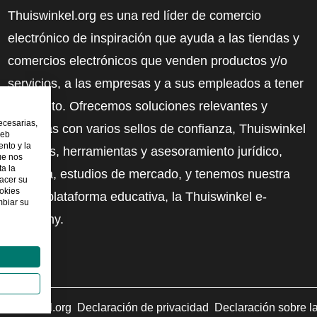
Thuiswinkel.org es una red líder de comercio
electrónico de inspiración que ayuda a las tiendas y
comercios electrónicos que venden productos y/o
servicios, a las empresas y a sus empleados a tener
más éxito. Ofrecemos soluciones relevantes y
ecesarias,
prácticas con varios sellos de confianza, Thuiswinkel
web
nto y la
Reviews, herramientas y asesoramiento jurídico,
ue nos
ta la
defensa, estudios de mercado, y tenemos nuestra
hacer su
ookies
propia plataforma educativa, la Thuiswinkel e-
mbiar su
Academy.
uiswinkel.org
Declaración de privacidad
Declaración sobre l