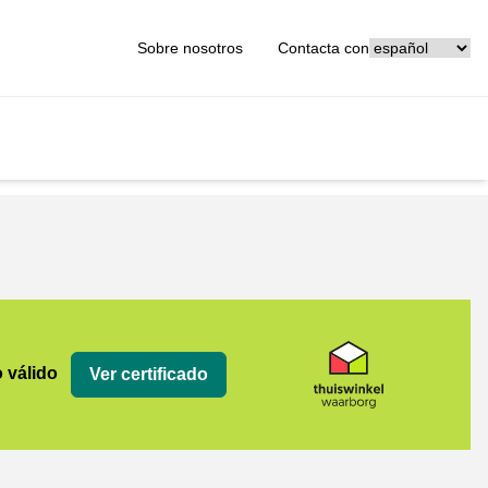
[_General:Langu
Sobre nosotros
Contacta con
org
o válido
Ver certificado