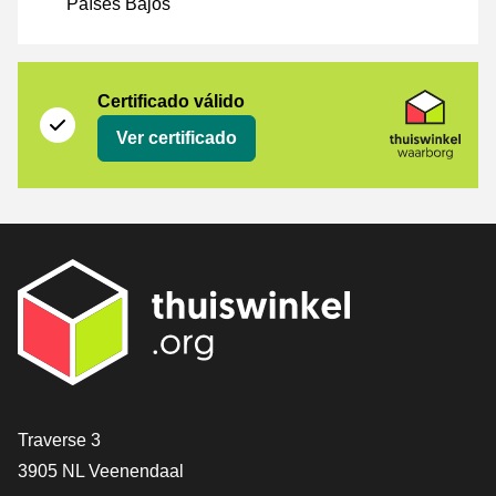
Países Bajos
Certificado
Thuiswinkel Waarborg
Certificado válido
Ver certificado
[_General:Contact]
Traverse 3
3905 NL Veenendaal