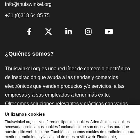
info@thuiswinkel.org
+31 (0)318 64 85 75
[_General:SocialMediaTitle]
Facebook
X
LinkedIn
Instagram
YouTube
¿Quiénes somos?
Thuiswinkel.org es una red líder de comercio electrónico
de inspiración que ayuda a las tiendas y comercios
electrónicos que venden productos y/o servicios, a las
empresas y a sus empleados a tener más éxito.
Ofrecemos soluciones relevantes y prácticas con varios
sellos de confianza, Thuiswinkel Reviews, herramientas y
Utilizamos cookies
asesoramiento jurídico, defensa, estudios de mercado, y
Thuiswinkel.org utiliza diferentes tipos de cookies. Además de las cookies
necesarias, colocamos cookies funcionales que son necesarias para que
tenemos nuestra propia plataforma educativa, la
nuestro sitio web funcione. También colocamos cookies de rendimiento para
medir el rendimiento y la calidad de nuestro sitio web. Finalmente,
Thuiswinkel e-Academy.