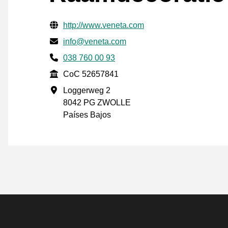
Información de contacto verificada
Website URL
http://www.veneta.com
Envía un correo electrónico a
info@veneta.com
Phone number
038 760 00 93
CoC
CoC 52657841
Dirección de la empresa
Loggerweg 2
8042 PG ZWOLLE
Países Bajos