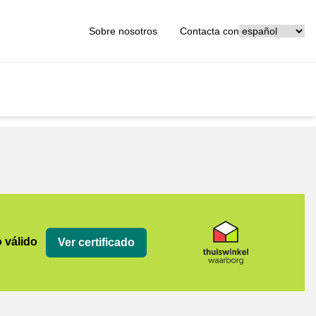
[_General:Langu
Sobre nosotros
Contacta con
org
o válido
Ver certificado