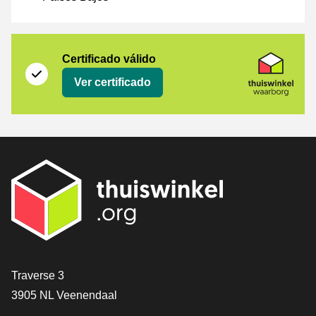
Certificado
Thuiswinkel Waarborg
Certificado válido
Ver certificado
[_General:Contact]
Traverse 3
3905 NL Veenendaal