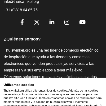
info@thuiswinkel.org
+31 (0)318 64 85 75
[_General:SocialMediaTitle]
Facebook
X
LinkedIn
Instagram
YouTube
¿Quiénes somos?
Thuiswinkel.org es una red líder de comercio electrónico
de inspiración que ayuda a las tiendas y comercios
electrónicos que venden productos y/o servicios, a las
empresas y a sus empleados a tener más éxito.
Ofrecemos soluciones relevantes y prácticas con varios
sellos de confianza, Thuiswinkel Reviews, herramientas y
Utilizamos cookies
asesoramiento jurídico, defensa, estudios de mercado, y
Thuiswinkel.org utiliza diferentes tipos de cookies. Además de las cookies
necesarias, colocamos cookies funcionales que son necesarias para que
tenemos nuestra propia plataforma educativa, la
nuestro sitio web funcione. También colocamos cookies de rendimiento para
medir el rendimiento y la calidad de nuestro sitio web. Finalmente,
Thuiswinkel e-Academy.
colocamos cookies publicitarias que nos permiten identificarlo y rastrearlo. Al