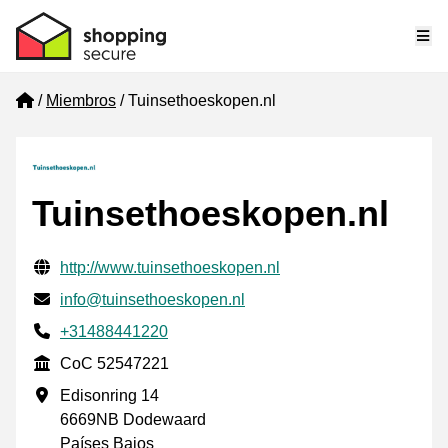
Me
Home
Miembros
Tuinsethoeskopen.nl
Tuinsethoeskopen.nl
Información de contacto verificada
Website URL
http://www.tuinsethoeskopen.nl
Envía un correo electrónico a
info@tuinsethoeskopen.nl
Phone number
+31488441220
CoC
CoC 52547221
Dirección de la empresa
Edisonring 14
6669NB Dodewaard
Países Bajos