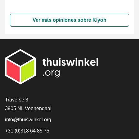
Ver más opiniones sobre Kiyoh
[_General:Contact]
Traverse 3
3905 NL Veenendaal
info@thuiswinkel.org
+31 (0)318 64 85 75