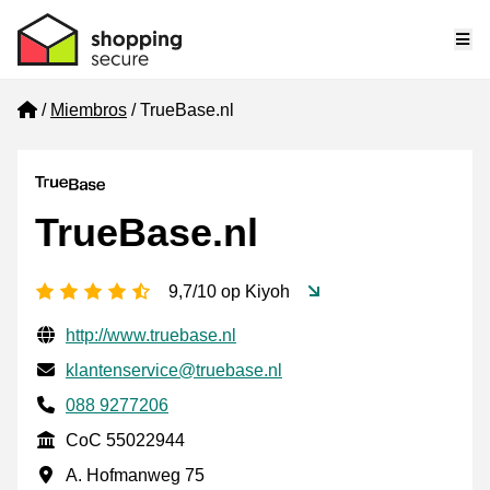
Me
Home
Miembros
TrueBase.nl
TrueBase.nl
[_General:NumberOfStarsPluralFormat]
9,7/10 op Kiyoh
Información de contacto verificada
Website URL
http://www.truebase.nl
Envía un correo electrónico a
klantenservice@truebase.nl
Phone number
088 9277206
CoC
CoC 55022944
Dirección de la empresa
A. Hofmanweg 75