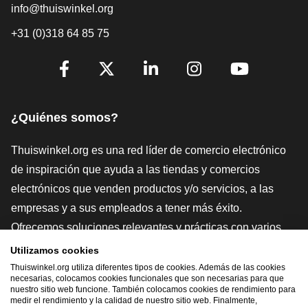
info@thuiswinkel.org
+31 (0)318 64 85 75
[_General:SocialMediaTitle]
Facebook
X
LinkedIn
Instagram
YouTube
¿Quiénes somos?
Thuiswinkel.org es una red líder de comercio electrónico
de inspiración que ayuda a las tiendas y comercios
electrónicos que venden productos y/o servicios, a las
empresas y a sus empleados a tener más éxito.
Ofrecemos soluciones relevantes y prácticas con varios
sellos de confianza, Thuiswinkel Reviews, herramientas y
Utilizamos cookies
asesoramiento jurídico, defensa, estudios de mercado, y
Thuiswinkel.org utiliza diferentes tipos de cookies. Además de las cookies
necesarias, colocamos cookies funcionales que son necesarias para que
tenemos nuestra propia plataforma educativa, la
nuestro sitio web funcione. También colocamos cookies de rendimiento para
medir el rendimiento y la calidad de nuestro sitio web. Finalmente,
Thuiswinkel e-Academy.