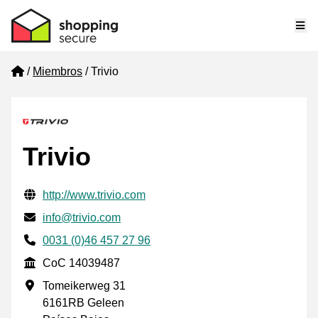
Me
Home
Miembros
Trivio
Trivio
Información de contacto verificada
Website URL
http://www.trivio.com
Envía un correo electrónico a
info@trivio.com
Phone number
0031 (0)46 457 27 96
CoC
CoC 14039487
Dirección de la empresa
Tomeikerweg 31
6161RB Geleen