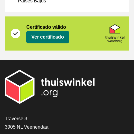
Países Bajos
Certificado
Thuiswinkel Waarborg
Certificado válido
Ver certificado
[_General:Contact]
Traverse 3
3905 NL Veenendaal