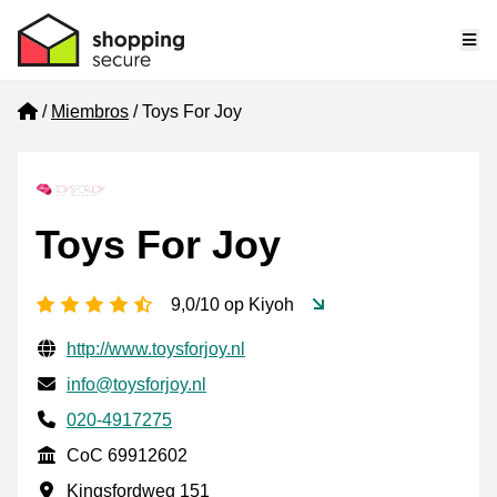
Me
Home
Miembros
Toys For Joy
Toys For Joy
[_General:NumberOfStarsPluralFormat]
9,0/10 op Kiyoh
Información de contacto verificada
Website URL
http://www.toysforjoy.nl
Envía un correo electrónico a
info@toysforjoy.nl
Phone number
020-4917275
CoC
CoC 69912602
Dirección de la empresa
Kingsfordweg 151