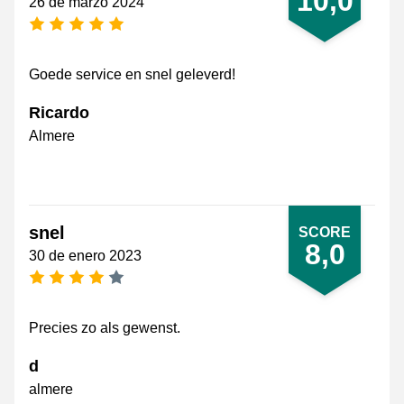
10,0
26 de marzo 2024
[_General:NumberOfStarsPluralFormat]
Goede service en snel geleverd!
Ricardo
Almere
snel
SCORE
8,0
30 de enero 2023
[_General:NumberOfStarsPluralFormat]
Precies zo als gewenst.
d
almere