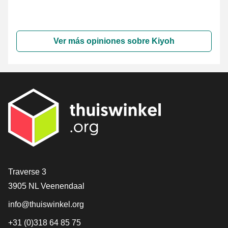
Ver más opiniones sobre Kiyoh
[_General:Contact]
Traverse 3
3905 NL Veenendaal
info@thuiswinkel.org
+31 (0)318 64 85 75