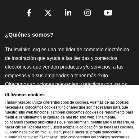
[_General:SocialMediaTitle]
Facebook
X
LinkedIn
Instagram
YouTube
¿Quiénes somos?
Thuiswinkel.org es una red líder de comercio electrónico
de inspiración que ayuda a las tiendas y comercios
electrónicos que venden productos y/o servicios, a las
empresas y a sus empleados a tener más éxito.
Ofrecemos soluciones relevantes y prácticas con varios
sellos de confianza, Thuiswinkel Reviews, herramientas y
Utilizamos cookies
asesoramiento jurídico, defensa, estudios de mercado, y
Thuiswinkel.org utiliza diferentes tipos de cookies. Además de las cookies
necesarias, colocamos cookies funcionales que son necesarias para que
tenemos nuestra propia plataforma educativa, la
nuestro sitio web funcione. También colocamos cookies de rendimiento para
medir el rendimiento y la calidad de nuestro sitio web. Finalmente,
Thuiswinkel e-Academy.
colocamos cookies publicitarias que nos permiten identificarlo y rastrearlo. Al
hacer clic en "Aceptar todo", usted acepta la colocación de todas las cookies.
Cuando hace clic en "No, ajustar", puede hacer su propia selección y
cuando hace clic en "Rechazar", solo colocaremos las cookies necesarias.