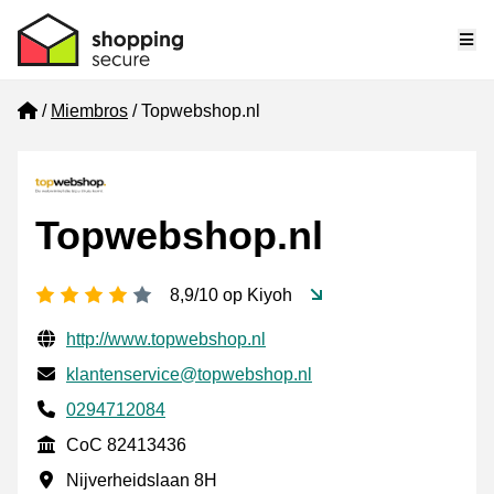
Me
Home
Miembros
Topwebshop.nl
Topwebshop.nl
[_General:NumberOfStarsPluralFormat]
8,9/10 op Kiyoh
Información de contacto verificada
Website URL
http://www.topwebshop.nl
Envía un correo electrónico a
klantenservice@topwebshop.nl
Phone number
0294712084
CoC
CoC 82413436
Dirección de la empresa
Nijverheidslaan 8H