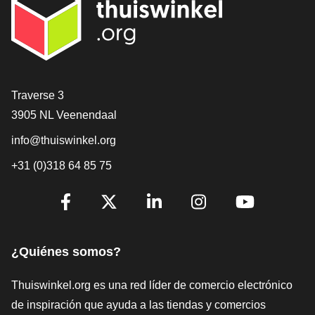
[_General:Contact]
Traverse 3
3905 NL Veenendaal
info@thuiswinkel.org
+31 (0)318 64 85 75
[_General:SocialMediaTitle]
Facebook
X
LinkedIn
Instagram
YouTube
¿Quiénes somos?
Thuiswinkel.org es una red líder de comercio electrónico
de inspiración que ayuda a las tiendas y comercios