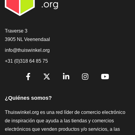
[_General:Contact]
Traverse 3
3905 NL Veenendaal
info@thuiswinkel.org
+31 (0)318 64 85 75
[_General:SocialMediaTitle]
Facebook
X
LinkedIn
Instagram
YouTube
¿Quiénes somos?
Thuiswinkel.org es una red líder de comercio electrónico
de inspiración que ayuda a las tiendas y comercios
electrónicos que venden productos y/o servicios, a las