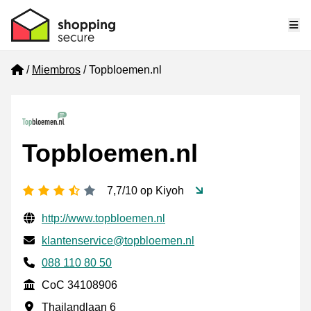
Me
Home
Miembros
Topbloemen.nl
Topbloemen.nl
[_General:NumberOfStarsPluralFormat]
7,7/10 op Kiyoh
Información de contacto verificada
Website URL
http://www.topbloemen.nl
Envía un correo electrónico a
klantenservice@topbloemen.nl
Phone number
088 110 80 50
CoC
CoC 34108906
Dirección de la empresa
Thailandlaan 6