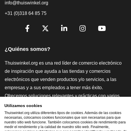
info@thuiswinkel.org
+31 (0)318 64 85 75
[_General:SocialMediaTitle]
Facebook
X
LinkedIn
Instagram
YouTube
¿Quiénes somos?
Thuiswinkel.org es una red líder de comercio electrónico
de inspiración que ayuda a las tiendas y comercios
electrónicos que venden productos y/o servicios, a las
empresas y a sus empleados a tener más éxito.
Ofrecemos soluciones relevantes y prácticas con varios
sellos de confianza, Thuiswinkel Reviews, herramientas y
Utilizamos cookies
asesoramiento jurídico, defensa, estudios de mercado, y
Thuiswinkel.org utiliza diferentes tipos de cookies. Además de las cookies
necesarias, colocamos cookies funcionales que son necesarias para que
tenemos nuestra propia plataforma educativa, la
nuestro sitio web funcione. También colocamos cookies de rendimiento para
medir el rendimiento y la calidad de nuestro sitio web. Finalmente,
Thuiswinkel e-Academy.