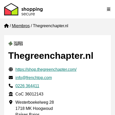
Me
Home
Miembros
Thegreenchapter.nl
Thegreenchapter.nl
Información de contacto verificada
Website URL
https://shop.thegreenchapter.com/
Envía un correo electrónico a
info@frenchtop.com
Phone number
0226 364411
CoC
CoC 36012143
Dirección de la empresa
Westerboekelweg 28
1718 MK Hoogwoud
Países Bajos