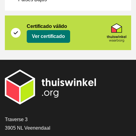
Certificado
Thuiswinkel Waarborg
Certificado válido
Ver certificado
[_General:Contact]
Traverse 3
3905 NL Veenendaal