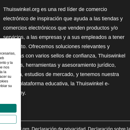
Thuiswinkel.org es una red líder de comercio
electrónico de inspiración que ayuda a las tiendas y
comercios electrónicos que venden productos y/o
servicios, a las empresas y a sus empleados a tener
más éxito. Ofrecemos soluciones relevantes y
ecesarias,
prácticas con varios sellos de confianza, Thuiswinkel
web
nto y la
Reviews, herramientas y asesoramiento jurídico,
ue nos
ta la
defensa, estudios de mercado, y tenemos nuestra
hacer su
ookies
propia plataforma educativa, la Thuiswinkel e-
mbiar su
Academy.
uiswinkel.org
Declaración de privacidad
Declaración sobre l