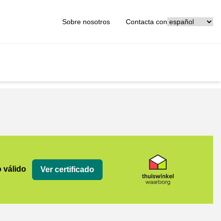
[_General:Langu
Sobre nosotros
Contacta con
org
o válido
Ver certificado