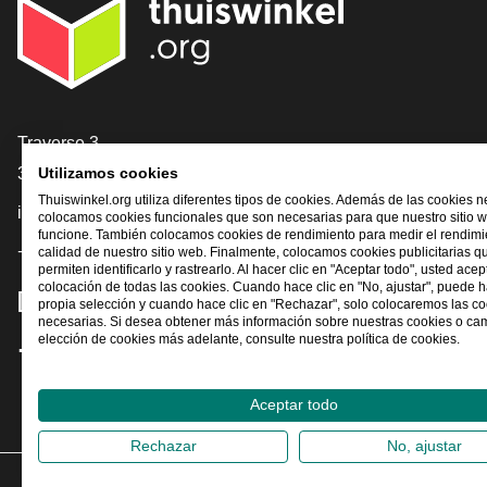
[_General:Contact]
Traverse 3
3905 NL Veenendaal
Utilizamos cookies
Thuiswinkel.org utiliza diferentes tipos de cookies. Además de las cookies n
info@thuiswinkel.org
colocamos cookies funcionales que son necesarias para que nuestro sitio 
funcione. También colocamos cookies de rendimiento para medir el rendimie
+31 (0)318 64 85 75
calidad de nuestro sitio web. Finalmente, colocamos cookies publicitarias q
permiten identificarlo y rastrearlo. Al hacer clic en "Aceptar todo", usted acep
colocación de todas las cookies. Cuando hace clic en "No, ajustar", puede 
[_General:SocialMediaTitle]
propia selección y cuando hace clic en "Rechazar", solo colocaremos las c
necesarias. Si desea obtener más información sobre nuestras cookies o ca
elección de cookies más adelante, consulte nuestra política de cookies.
Facebook
X
LinkedIn
Instagram
YouTube
Aceptar todo
Rechazar
No, ajustar
2026
©
Th