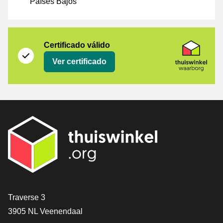
Países Bajos
Certificado
Thuiswinkel Waarborg
Certificado válido
Ver certificado
[_General:Contact]
Traverse 3
3905 NL Veenendaal