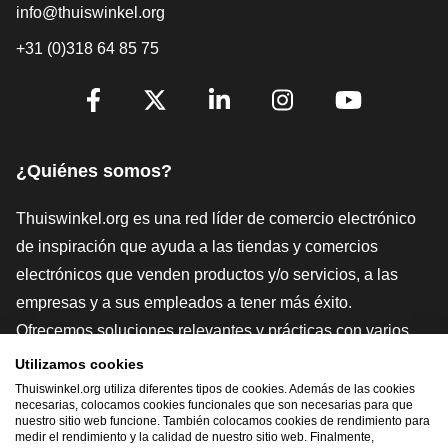
info@thuiswinkel.org
+31 (0)318 64 85 75
[_General:SocialMediaTitle]
Facebook
X
LinkedIn
Instagram
YouTube
¿Quiénes somos?
Thuiswinkel.org es una red líder de comercio electrónico
de inspiración que ayuda a las tiendas y comercios
electrónicos que venden productos y/o servicios, a las
empresas y a sus empleados a tener más éxito.
Ofrecemos soluciones relevantes y prácticas con varios
sellos de confianza, Thuiswinkel Reviews, herramientas y
Utilizamos cookies
asesoramiento jurídico, defensa, estudios de mercado, y
Thuiswinkel.org utiliza diferentes tipos de cookies. Además de las cookies
necesarias, colocamos cookies funcionales que son necesarias para que
tenemos nuestra propia plataforma educativa, la
nuestro sitio web funcione. También colocamos cookies de rendimiento para
medir el rendimiento y la calidad de nuestro sitio web. Finalmente,
Thuiswinkel e-Academy.