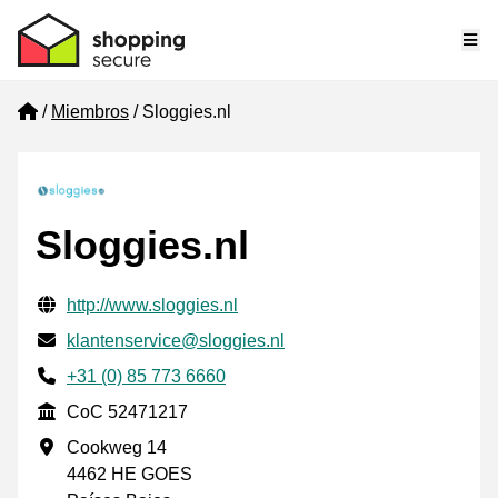
Me
Home
Miembros
Sloggies.nl
Sloggies.nl
Información de contacto verificada
Website URL
http://www.sloggies.nl
Envía un correo electrónico a
klantenservice@sloggies.nl
Phone number
+31 (0) 85 773 6660
CoC
CoC 52471217
Dirección de la empresa
Cookweg 14
4462 HE GOES