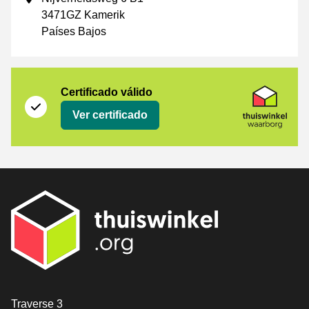
3471GZ Kamerik
Países Bajos
Certificado
Thuiswinkel Waarborg
Certificado válido
Ver certificado
[_General:Contact]
Traverse 3