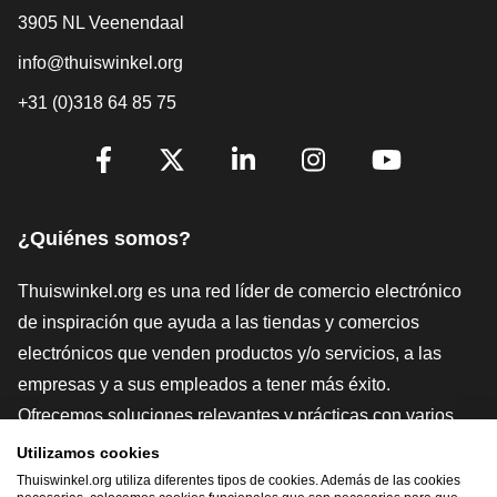
3905 NL Veenendaal
info@thuiswinkel.org
+31 (0)318 64 85 75
[_General:SocialMediaTitle]
Facebook
X
LinkedIn
Instagram
YouTube
¿Quiénes somos?
Thuiswinkel.org es una red líder de comercio electrónico
de inspiración que ayuda a las tiendas y comercios
electrónicos que venden productos y/o servicios, a las
empresas y a sus empleados a tener más éxito.
Ofrecemos soluciones relevantes y prácticas con varios
sellos de confianza, Thuiswinkel Reviews, herramientas y
Utilizamos cookies
asesoramiento jurídico, defensa, estudios de mercado, y
Thuiswinkel.org utiliza diferentes tipos de cookies. Además de las cookies