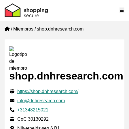
Me
Home
Miembros
shop.dnhresearch.com
shop.dnhresearch.com
Información de contacto verificada
Website URL
https://shop.dnhresearch.com/
Envía un correo electrónico a
info@dnhresearch.com
Phone number
+31348215021
CoC
CoC 30130292
Dirección de la empresa
Nijverheidsweg 6 B1