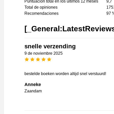
Puntuación total en los últimos 12 meses
9,7
Total de opiniones
175
Recomendaciones
97 
[_General:LatestReview
snelle verzending
9 de noviembre 2025
[_General:NumberOfStarsPluralFo
bestelde boeken worden altijd snel verstuurd!
Anneke
Zaandam