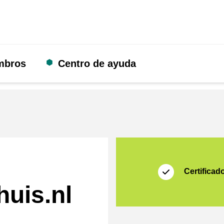
mbros
Centro de ayuda
Certificado
Thuiswinkel Waarb
Certificad
uis.nl