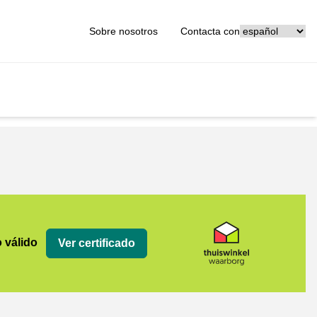
[_General:Langu
Sobre nosotros
Contacta con
org
o válido
Ver certificado