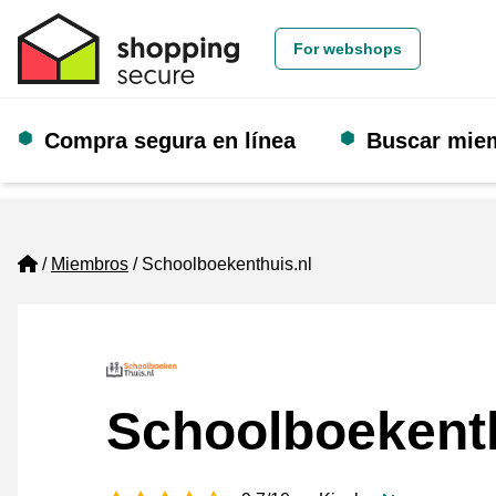
For webshops
Compra segura en línea
Buscar mie
Home
Miembros
Schoolboekenthuis.nl
Schoolboekenth