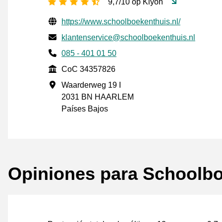
[_General:NumberOfStarsPluralFo
9,7/10 op Kiyoh
Información de contacto verificada
Website URL
https://www.schoolboekenthuis.nl/
Envía un correo electrónico a
klantenservice@schoolboekenthuis.nl
Phone number
085 - 401 01 50
CoC
CoC 34357826
Dirección de la empresa
Waarderweg 19 I
2031 BN HAARLEM
Países Bajos
Opiniones para Schoolbo