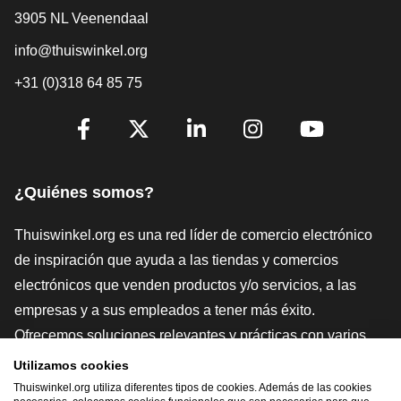
3905 NL Veenendaal
info@thuiswinkel.org
+31 (0)318 64 85 75
[_General:SocialMediaTitle]
Facebook
X
LinkedIn
Instagram
YouTube
¿Quiénes somos?
Thuiswinkel.org es una red líder de comercio electrónico
de inspiración que ayuda a las tiendas y comercios
electrónicos que venden productos y/o servicios, a las
empresas y a sus empleados a tener más éxito.
Ofrecemos soluciones relevantes y prácticas con varios
sellos de confianza, Thuiswinkel Reviews, herramientas y
Utilizamos cookies
asesoramiento jurídico, defensa, estudios de mercado, y
Thuiswinkel.org utiliza diferentes tipos de cookies. Además de las cookies