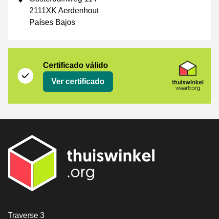
2111XK Aerdenhout
Países Bajos
Certificado
Thuiswinkel Waarborg
Certificado válido
Ver certificado
[_General:Contact]
Traverse 3