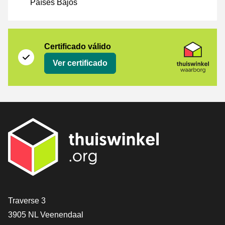
Países Bajos
Certificado
Thuiswinkel Waarborg
Certificado válido
Ver certificado
[_General:Contact]
Traverse 3
3905 NL Veenendaal