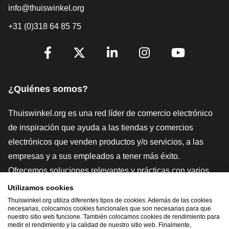
info@thuiswinkel.org
+31 (0)318 64 85 75
[_General:SocialMediaTitle]
Facebook
X
LinkedIn
Instagram
YouTube
¿Quiénes somos?
Thuiswinkel.org es una red líder de comercio electrónico
de inspiración que ayuda a las tiendas y comercios
electrónicos que venden productos y/o servicios, a las
empresas y a sus empleados a tener más éxito.
Ofrecemos soluciones relevantes y prácticas con varios
sellos de confianza, Thuiswinkel Reviews, herramientas y
Utilizamos cookies
asesoramiento jurídico, defensa, estudios de mercado, y
Thuiswinkel.org utiliza diferentes tipos de cookies. Además de las cookies
necesarias, colocamos cookies funcionales que son necesarias para que
tenemos nuestra propia plataforma educativa, la
nuestro sitio web funcione. También colocamos cookies de rendimiento para
medir el rendimiento y la calidad de nuestro sitio web. Finalmente,
Thuiswinkel e-Academy.