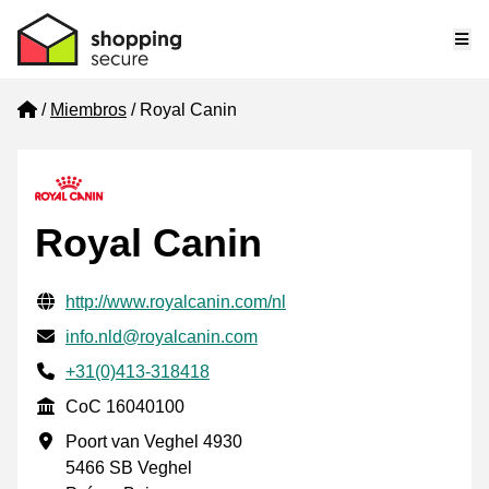
Me
Home
Miembros
Royal Canin
Royal Canin
Información de contacto verificada
Website URL
http://www.royalcanin.com/nl
Envía un correo electrónico a
info.nld@royalcanin.com
Phone number
+31(0)413-318418
CoC
CoC 16040100
Dirección de la empresa
Poort van Veghel 4930
5466 SB Veghel