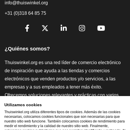
info@thuiswinkel.org
+31 (0)318 64 85 75
[_General:SocialMediaTitle]
Facebook
X
LinkedIn
Instagram
YouTube
¿Quiénes somos?
Thuiswinkel.org es una red líder de comercio electrónico
de inspiración que ayuda a las tiendas y comercios
electrónicos que venden productos y/o servicios, a las
empresas y a sus empleados a tener más éxito.
Ofrecemos soluciones relevantes y prácticas con varios
sellos de confianza, Thuiswinkel Reviews, herramientas y
Utilizamos cookies
asesoramiento jurídico, defensa, estudios de mercado, y
Thuiswinkel.org utiliza diferentes tipos de cookies. Además de las cookies
necesarias, colocamos cookies funcionales que son necesarias para que
tenemos nuestra propia plataforma educativa, la
nuestro sitio web funcione. También colocamos cookies de rendimiento para
medir el rendimiento y la calidad de nuestro sitio web. Finalmente,
Thuiswinkel e-Academy.