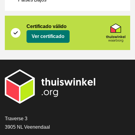
Certificado
Thuiswinkel Waarborg
Certificado válido
Ver certificado
[_General:Contact]
Traverse 3
3905 NL Veenendaal