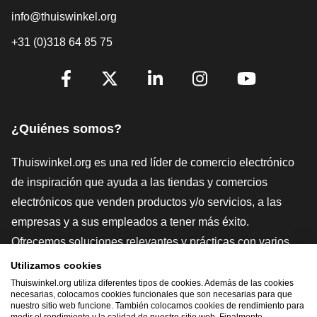
info@thuiswinkel.org
+31 (0)318 64 85 75
[_General:SocialMediaTitle]
Facebook
X
LinkedIn
Instagram
YouTube
¿Quiénes somos?
Thuiswinkel.org es una red líder de comercio electrónico
de inspiración que ayuda a las tiendas y comercios
electrónicos que venden productos y/o servicios, a las
empresas y a sus empleados a tener más éxito.
Ofrecemos soluciones relevantes y prácticas con varios
sellos de confianza, Thuiswinkel Reviews, herramientas y
Utilizamos cookies
asesoramiento jurídico, defensa, estudios de mercado, y
Thuiswinkel.org utiliza diferentes tipos de cookies. Además de las cookies
necesarias, colocamos cookies funcionales que son necesarias para que
tenemos nuestra propia plataforma educativa, la
nuestro sitio web funcione. También colocamos cookies de rendimiento para