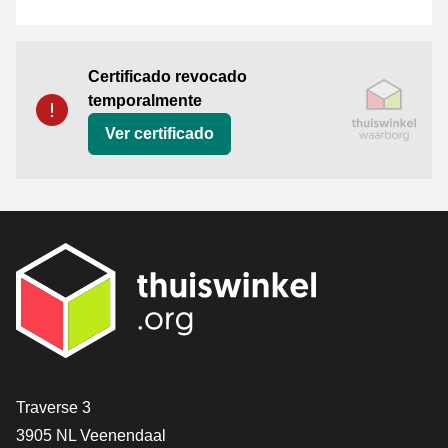
Certificado
Thuiswinkel Waarborg
Certificado revocado
temporalmente
Ver certificado
[_General:Contact]
Traverse 3
3905 NL Veenendaal