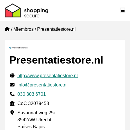
Me
Home
Miembros
Presentatiestore.nl
Presentatiestore.nl
Información de contacto verificada
Website URL
http://www.presentatiestore.nl
Envía un correo electrónico a
info@presentatiestore.nl
Phone number
030 303 6701
CoC
CoC 32079458
Dirección de la empresa
Savannahweg 25c
3542AW Utrecht
Países Bajos