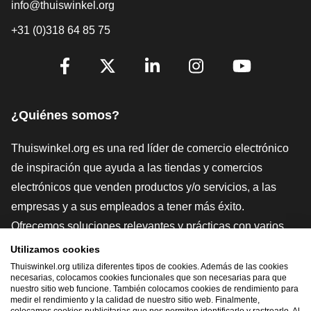
info@thuiswinkel.org
+31 (0)318 64 85 75
[_General:SocialMediaTitle]
Facebook
X
LinkedIn
Instagram
YouTube
¿Quiénes somos?
Thuiswinkel.org es una red líder de comercio electrónico
de inspiración que ayuda a las tiendas y comercios
electrónicos que venden productos y/o servicios, a las
empresas y a sus empleados a tener más éxito.
Ofrecemos soluciones relevantes y prácticas con varios
sellos de confianza, Thuiswinkel Reviews, herramientas y
Utilizamos cookies
asesoramiento jurídico, defensa, estudios de mercado, y
Thuiswinkel.org utiliza diferentes tipos de cookies. Además de las cookies
necesarias, colocamos cookies funcionales que son necesarias para que
tenemos nuestra propia plataforma educativa, la
nuestro sitio web funcione. También colocamos cookies de rendimiento para
medir el rendimiento y la calidad de nuestro sitio web. Finalmente,
Thuiswinkel e-Academy.