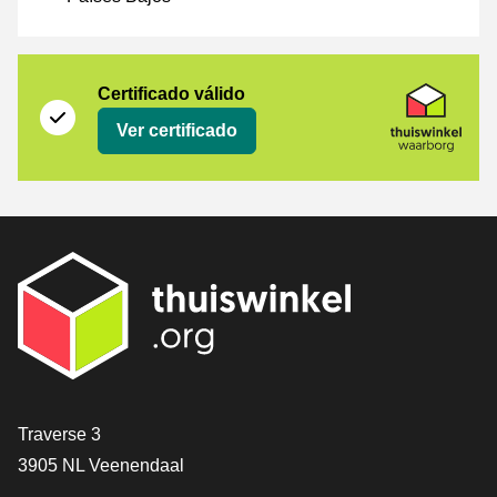
Certificado
Thuiswinkel Waarborg
Certificado válido
Ver certificado
[_General:Contact]
Traverse 3
3905 NL Veenendaal