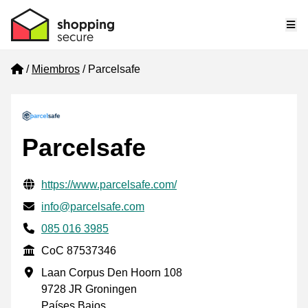
Me
Home
Miembros
Parcelsafe
Parcelsafe
Información de contacto verificada
Website URL
https://www.parcelsafe.com/
Envía un correo electrónico a
info@parcelsafe.com
Phone number
085 016 3985
CoC
CoC 87537346
Dirección de la empresa
Laan Corpus Den Hoorn 108
9728 JR Groningen
Países Bajos