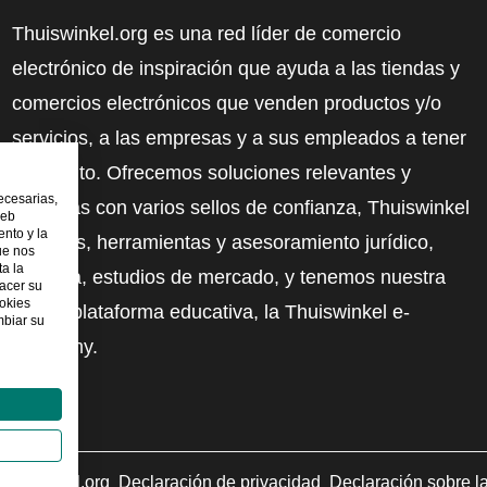
Thuiswinkel.org es una red líder de comercio
electrónico de inspiración que ayuda a las tiendas y
comercios electrónicos que venden productos y/o
servicios, a las empresas y a sus empleados a tener
más éxito. Ofrecemos soluciones relevantes y
ecesarias,
prácticas con varios sellos de confianza, Thuiswinkel
web
nto y la
Reviews, herramientas y asesoramiento jurídico,
ue nos
ta la
defensa, estudios de mercado, y tenemos nuestra
hacer su
ookies
propia plataforma educativa, la Thuiswinkel e-
mbiar su
Academy.
uiswinkel.org
Declaración de privacidad
Declaración sobre l