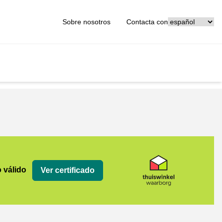
[_General:Langu
Sobre nosotros
Contacta con
org
o válido
Ver certificado