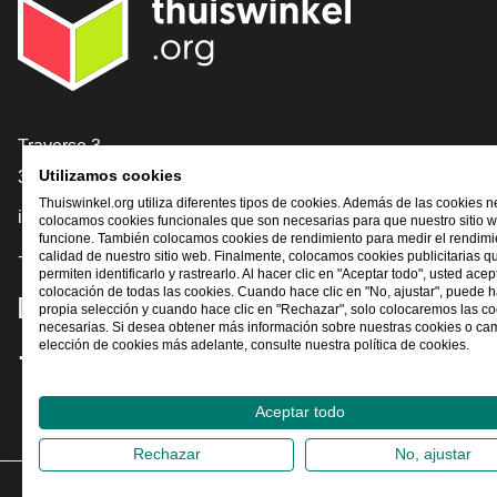
[_General:Contact]
Traverse 3
Utilizamos cookies
3905 NL Veenendaal
Thuiswinkel.org utiliza diferentes tipos de cookies. Además de las cookies n
info@thuiswinkel.org
colocamos cookies funcionales que son necesarias para que nuestro sitio 
funcione. También colocamos cookies de rendimiento para medir el rendimie
+31 (0)318 64 85 75
calidad de nuestro sitio web. Finalmente, colocamos cookies publicitarias q
permiten identificarlo y rastrearlo. Al hacer clic en "Aceptar todo", usted acep
colocación de todas las cookies. Cuando hace clic en "No, ajustar", puede 
[_General:SocialMediaTitle]
propia selección y cuando hace clic en "Rechazar", solo colocaremos las c
necesarias. Si desea obtener más información sobre nuestras cookies o ca
elección de cookies más adelante, consulte nuestra política de cookies.
Facebook
X
LinkedIn
Instagram
YouTube
Aceptar todo
Rechazar
No, ajustar
2026
©
Th