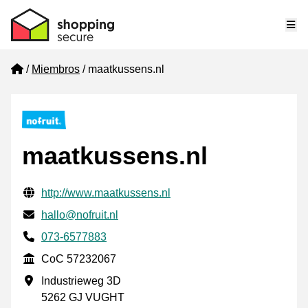
Me
Home
Miembros
maatkussens.nl
maatkussens.nl
Información de contacto verificada
Website URL
http://www.maatkussens.nl
Envía un correo electrónico a
hallo@nofruit.nl
Phone number
073-6577883
CoC
CoC 57232067
Dirección de la empresa
Industrieweg 3D
5262 GJ VUGHT