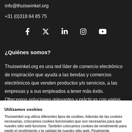
info@thuiswinkel.org
+31 (0)318 64 85 75
[_General:SocialMediaTitle]
Facebook
X
LinkedIn
Instagram
YouTube
¿Quiénes somos?
Thuiswinkel.org es una red líder de comercio electrónico
de inspiración que ayuda a las tiendas y comercios
electrónicos que venden productos y/o servicios, a las
empresas y a sus empleados a tener más éxito.
Ofrecemos soluciones relevantes y prácticas con varios
sellos de confianza, Thuiswinkel Reviews, herramientas y
Utilizamos cookies
asesoramiento jurídico, defensa, estudios de mercado, y
Thuiswinkel.org utiliza diferentes tipos de cookies. Además de las cookies
necesarias, colocamos cookies funcionales que son necesarias para que
tenemos nuestra propia plataforma educativa, la
nuestro sitio web funcione. También colocamos cookies de rendimiento para
medir el rendimiento y la calidad de nuestro sitio web. Finalmente,