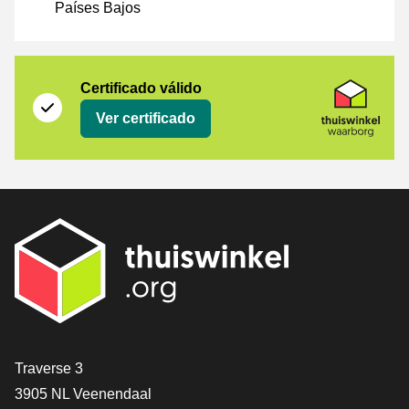
Países Bajos
Certificado
Thuiswinkel Waarborg
Certificado válido
Ver certificado
[_General:Contact]
Traverse 3
3905 NL Veenendaal