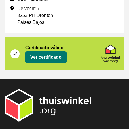
Dirección de la empresa
De vecht 6
8253 PH Dronten
Países Bajos
Certificado
Thuiswinkel Waarborg
Certificado válido
Ver certificado