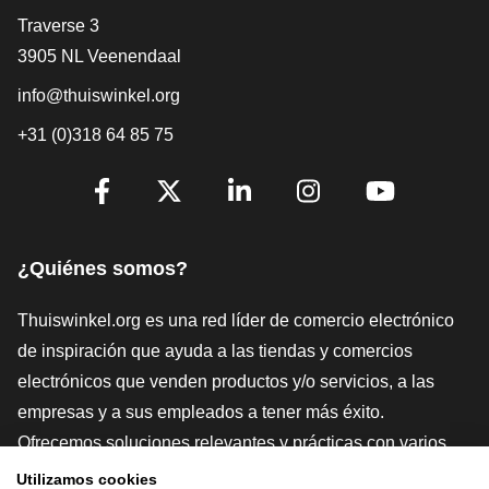
[_General:Contact]
Traverse 3
3905 NL Veenendaal
info@thuiswinkel.org
+31 (0)318 64 85 75
[_General:SocialMediaTitle]
Facebook
X
LinkedIn
Instagram
YouTube
¿Quiénes somos?
Thuiswinkel.org es una red líder de comercio electrónico
de inspiración que ayuda a las tiendas y comercios
electrónicos que venden productos y/o servicios, a las
empresas y a sus empleados a tener más éxito.
Ofrecemos soluciones relevantes y prácticas con varios
sellos de confianza, Thuiswinkel Reviews, herramientas y
Utilizamos cookies