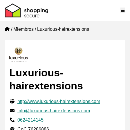
Me
Home
Miembros
Luxurious-hairextensions
Luxurious-
hairextensions
Información de contacto verificada
Website URL
http://www.luxurious-hairextensions.com
Envía un correo electrónico a
info@luxurious-hairextensions.com
Phone number
0624214145
CoC
CoC 76286886