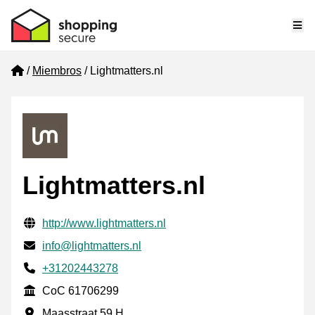
Me
Home
Miembros
Lightmatters.nl
Lightmatters.nl
Información de contacto verificada
Website URL
http://www.lightmatters.nl
Envía un correo electrónico a
info@lightmatters.nl
Phone number
+31202443278
CoC
CoC 61706299
Dirección de la empresa
Maasstraat 59 H