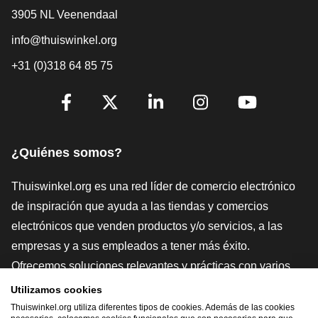
3905 NL Veenendaal
info@thuiswinkel.org
+31 (0)318 64 85 75
[_General:SocialMediaTitle]
Facebook
X
LinkedIn
Instagram
YouTube
¿Quiénes somos?
Thuiswinkel.org es una red líder de comercio electrónico
de inspiración que ayuda a las tiendas y comercios
electrónicos que venden productos y/o servicios, a las
empresas y a sus empleados a tener más éxito.
Ofrecemos soluciones relevantes y prácticas con varios
sellos de confianza, Thuiswinkel Reviews, herramientas y
Utilizamos cookies
asesoramiento jurídico, defensa, estudios de mercado, y
Thuiswinkel.org utiliza diferentes tipos de cookies. Además de las cookies