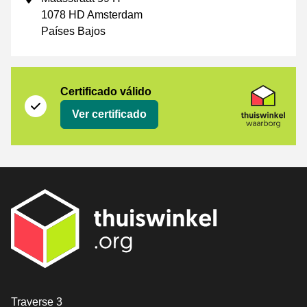
1078 HD Amsterdam
Países Bajos
Certificado
Thuiswinkel Waarborg
Certificado válido
Ver certificado
[_General:Contact]
Traverse 3