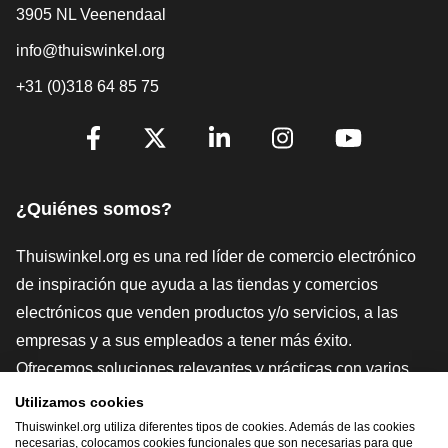
3905 NL Veenendaal
info@thuiswinkel.org
+31 (0)318 64 85 75
[_General:SocialMediaTitle]
Facebook
X
LinkedIn
Instagram
YouTube
¿Quiénes somos?
Thuiswinkel.org es una red líder de comercio electrónico
de inspiración que ayuda a las tiendas y comercios
electrónicos que venden productos y/o servicios, a las
empresas y a sus empleados a tener más éxito.
Ofrecemos soluciones relevantes y prácticas con varios
sellos de confianza, Thuiswinkel Reviews, herramientas y
Utilizamos cookies
asesoramiento jurídico, defensa, estudios de mercado, y
Thuiswinkel.org utiliza diferentes tipos de cookies. Además de las cookies
necesarias, colocamos cookies funcionales que son necesarias para que