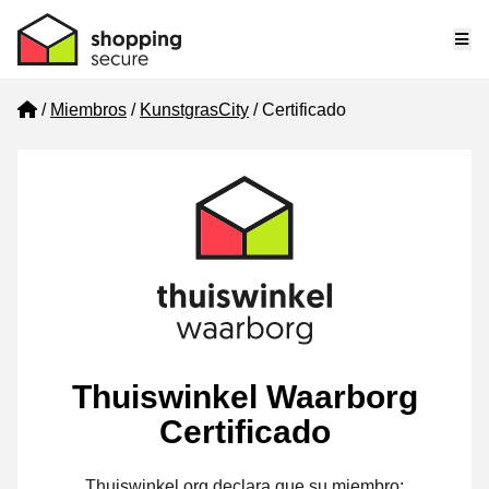
Me
Home
Miembros
KunstgrasCity
Certificado
Thuiswinkel Waarborg
Certificado
Thuiswinkel.org declara que su miembro: