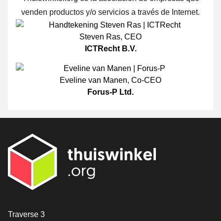
venden productos y/o servicios a través de Internet.
Steven Ras
,
CEO
ICTRecht B.V.
Eveline van Manen
,
Co-CEO
Forus-P Ltd.
[_General:Contact]
Traverse 3