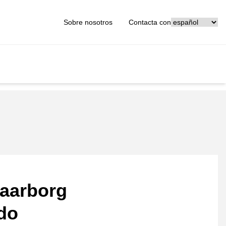
[_General:Langu
Sobre nosotros
Contacta con
aarborg
ado