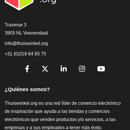
[_General:Contact]
Traverse 3
3905 NL Veenendaal
info@thuiswinkel.org
+31 (0)318 64 85 75
[_General:SocialMediaTitle]
Facebook
X
LinkedIn
Instagram
YouTube
¿Quiénes somos?
Thuiswinkel.org es una red líder de comercio electrónico
de inspiración que ayuda a las tiendas y comercios
electrónicos que venden productos y/o servicios, a las
empresas y a sus empleados a tener más éxito.