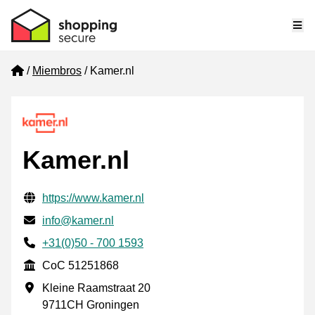
Me
Home
Miembros
Kamer.nl
Kamer.nl
Información de contacto verificada
Website URL
https://www.kamer.nl
Envía un correo electrónico a
info@kamer.nl
Phone number
+31(0)50 - 700 1593
CoC
CoC 51251868
Dirección de la empresa
Kleine Raamstraat 20
9711CH Groningen