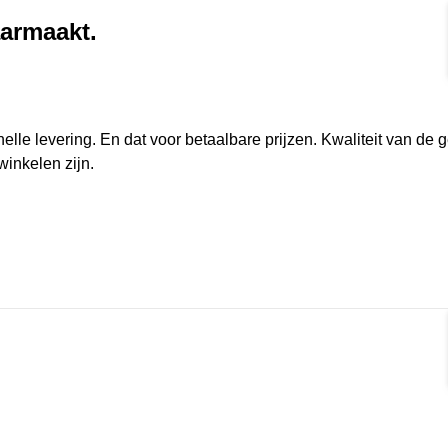
aarmaakt.
rmat]
nelle levering. En dat voor betaalbare prijzen. Kwaliteit van de 
winkelen zijn.
rmat]