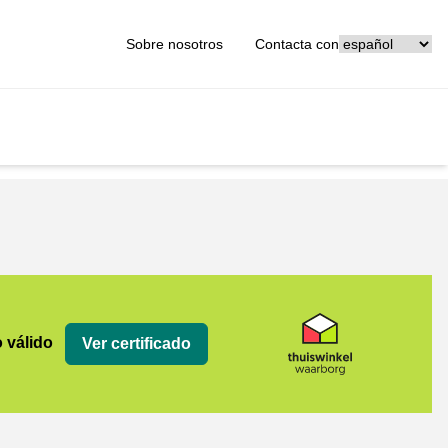
[_General:Langu
Sobre nosotros
Contacta con
org
o válido
Ver certificado