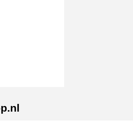
rmat]
p.nl