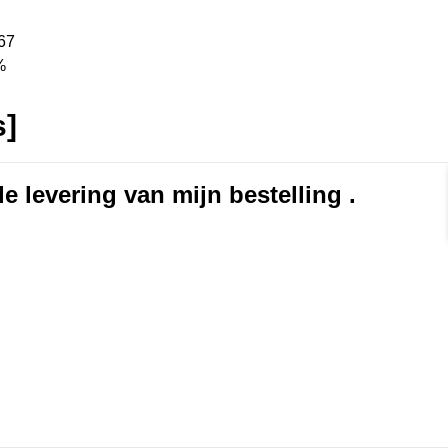
67
%
s]
e levering van mijn bestelling .
rmat]