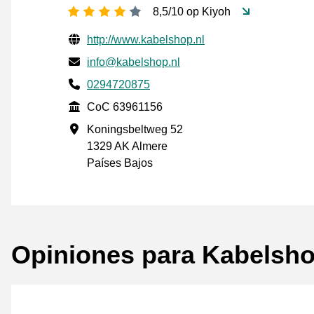
[_General:NumberOfStarsPluralFo
8,5/10 op Kiyoh
Información de contacto verificada
Website URL
http://www.kabelshop.nl
Envía un correo electrónico a
info@kabelshop.nl
Phone number
0294720875
CoC
CoC 63961156
Dirección de la empresa
Koningsbeltweg 52
1329 AK Almere
Países Bajos
Opiniones para Kabelsho