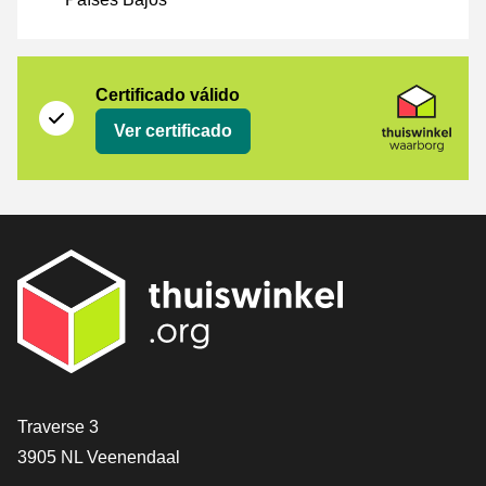
Certificado
Thuiswinkel Waarborg
Certificado válido
Ver certificado
[_General:Contact]
Traverse 3
3905 NL Veenendaal