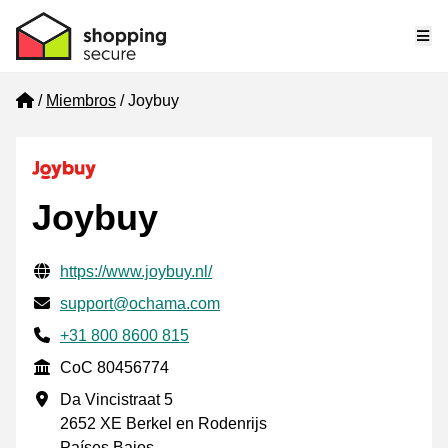
Me
Home
Miembros
Joybuy
Joybuy
Información de contacto verificada
Website URL
https://www.joybuy.nl/
Envía un correo electrónico a
support@ochama.com
Phone number
+31 800 8600 815
CoC
CoC 80456774
Dirección de la empresa
Da Vincistraat 5
2652 XE Berkel en Rodenrijs
Países Bajos