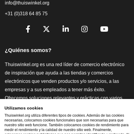
info@thuiswinkel.org
+31 (0)318 64 85 75
[_General:SocialMediaTitle]
Facebook
X
LinkedIn
Instagram
YouTube
¿Quiénes somos?
Thuiswinkel.org es una red líder de comercio electrónico
de inspiración que ayuda a las tiendas y comercios
electrónicos que venden productos y/o servicios, a las
empresas y a sus empleados a tener más éxito.
Ofrecemos soluciones relevantes y prácticas con varios
sellos de confianza, Thuiswinkel Reviews, herramientas y
Utilizamos cookies
asesoramiento jurídico, defensa, estudios de mercado, y
Thuiswinkel.org utiliza diferentes tipos de cookies. Además de las cookies
necesarias, colocamos cookies funcionales que son necesarias para que
tenemos nuestra propia plataforma educativa, la
nuestro sitio web funcione. También colocamos cookies de rendimiento para
medir el rendimiento y la calidad de nuestro sitio web. Finalmente,
Thuiswinkel e-Academy.