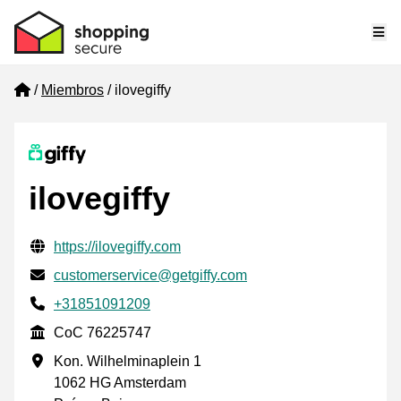
Me
Home
Miembros
ilovegiffy
ilovegiffy
Información de contacto verificada
Website URL
https://ilovegiffy.com
Envía un correo electrónico a
customerservice@getgiffy.com
Phone number
+31851091209
CoC
CoC 76225747
Dirección de la empresa
Kon. Wilhelminaplein 1
1062 HG Amsterdam