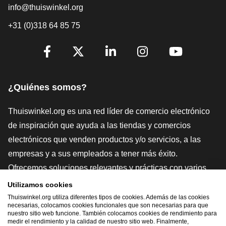
info@thuiswinkel.org
+31 (0)318 64 85 75
[_General:SocialMediaTitle]
Facebook
X
LinkedIn
Instagram
YouTube
¿Quiénes somos?
Thuiswinkel.org es una red líder de comercio electrónico
de inspiración que ayuda a las tiendas y comercios
electrónicos que venden productos y/o servicios, a las
empresas y a sus empleados a tener más éxito.
Ofrecemos soluciones relevantes y prácticas con varios
sellos de confianza, Thuiswinkel Reviews, herramientas y
Utilizamos cookies
asesoramiento jurídico, defensa, estudios de mercado, y
Thuiswinkel.org utiliza diferentes tipos de cookies. Además de las cookies
necesarias, colocamos cookies funcionales que son necesarias para que
tenemos nuestra propia plataforma educativa, la
nuestro sitio web funcione. También colocamos cookies de rendimiento para
medir el rendimiento y la calidad de nuestro sitio web. Finalmente,
Thuiswinkel e-Academy.