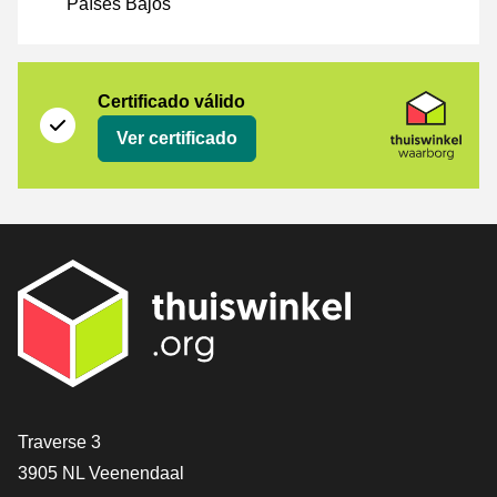
Países Bajos
Certificado
Thuiswinkel Waarborg
Certificado válido
Ver certificado
[_General:Contact]
Traverse 3
3905 NL Veenendaal