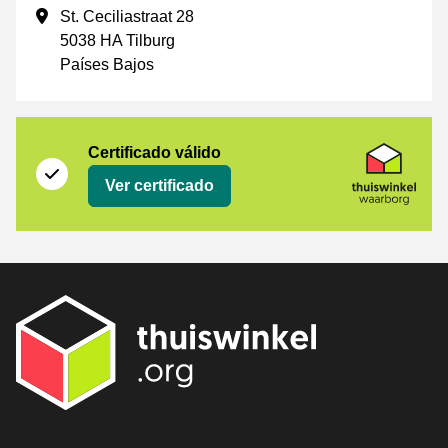
Dirección de la empresa
St. Ceciliastraat 28
5038 HA Tilburg
Países Bajos
Certificado
Thuiswinkel Waarborg
Certificado válido
Ver certificado