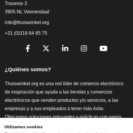
[_General:Contact]
Traverse 3
3905 NL Veenendaal
info@thuiswinkel.org
+31 (0)318 64 85 75
[_General:SocialMediaTitle]
Facebook
X
LinkedIn
Instagram
YouTube
¿Quiénes somos?
Thuiswinkel.org es una red líder de comercio electrónico
de inspiración que ayuda a las tiendas y comercios
electrónicos que venden productos y/o servicios, a las
empresas y a sus empleados a tener más éxito.
Ofrecemos soluciones relevantes y prácticas con varios
sellos de confianza, Thuiswinkel Reviews, herramientas y
Utilizamos cookies