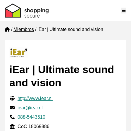
Me
Home
Miembros
iEar | Ultimate sound and vision
iEar | Ultimate sound
and vision
Información de contacto verificada
Website URL
http://www.iear.nl
Envía un correo electrónico a
iear@iear.nl
Phone number
088-5443510
CoC
CoC 18069886