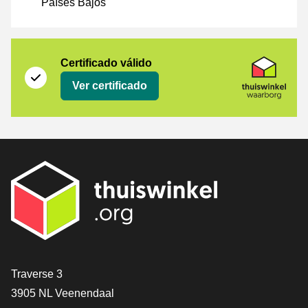
Países Bajos
Certificado
Thuiswinkel Waarborg
Certificado válido
Ver certificado
[_General:Contact]
Traverse 3
3905 NL Veenendaal