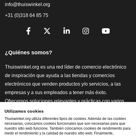
info@thuiswinkel.org
+31 (0)318 64 85 75
[_General:SocialMediaTitle]
Facebook
X
LinkedIn
Instagram
YouTube
¿Quiénes somos?
Thuiswinkel.org es una red líder de comercio electrónico
de inspiración que ayuda a las tiendas y comercios
electrónicos que venden productos y/o servicios, a las
empresas y a sus empleados a tener más éxito.
Ofrecemos soluciones relevantes y prácticas con varios
sellos de confianza, Thuiswinkel Reviews, herramientas y
Utilizamos cookies
asesoramiento jurídico, defensa, estudios de mercado, y
Thuiswinkel.org utiliza diferentes tipos de cookies. Además de las cookies
necesarias, colocamos cookies funcionales que son necesarias para que
tenemos nuestra propia plataforma educativa, la
nuestro sitio web funcione. También colocamos cookies de rendimiento para
medir el rendimiento y la calidad de nuestro sitio web. Finalmente,
Thuiswinkel e-Academy.