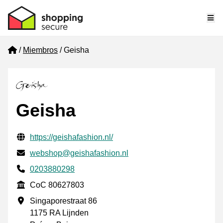
Me
Home
Miembros
Geisha
Geisha
Información de contacto verificada
Website URL
https://geishafashion.nl/
Envía un correo electrónico a
webshop@geishafashion.nl
Phone number
0203880298
CoC
CoC 80627803
Dirección de la empresa
Singaporestraat 86
1175 RA Lijnden