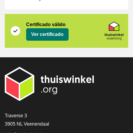
Certificado
Thuiswinkel Waarborg
Certificado válido
Ver certificado
[_General:Contact]
Traverse 3
3905 NL Veenendaal