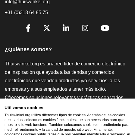
info@thuiswinkel.org
+31 (0)318 64 85 75
[_General:SocialMediaTitle]
Facebook
X
LinkedIn
Instagram
YouTube
¿Quiénes somos?
Thuiswinkel.org es una red líder de comercio electrónico
de inspiración que ayuda a las tiendas y comercios
electrónicos que venden productos y/o servicios, a las
empresas y a sus empleados a tener más éxito.
Ofrecemos soluciones relevantes y prácticas con varios
sellos de confianza, Thuiswinkel Reviews, herramientas y
Utilizamos cookies
asesoramiento jurídico, defensa, estudios de mercado, y
Thuiswinkel.org utiliza diferentes tipos de cookies. Además de las cookies
necesarias, colocamos cookies funcionales que son necesarias para que
tenemos nuestra propia plataforma educativa, la
nuestro sitio web funcione. También colocamos cookies de rendimiento para
medir el rendimiento y la calidad de nuestro sitio web. Finalmente,
Thuiswinkel e-Academy.
colocamos cookies publicitarias que nos permiten identificarlo y rastrearlo. Al