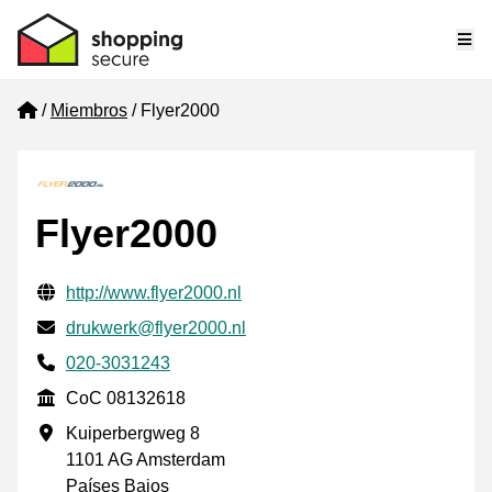
Me
Home
Miembros
Flyer2000
Flyer2000
Información de contacto verificada
Website URL
http://www.flyer2000.nl
Envía un correo electrónico a
drukwerk@flyer2000.nl
Phone number
020-3031243
CoC
CoC 08132618
Dirección de la empresa
Kuiperbergweg 8
1101 AG Amsterdam
Países Bajos