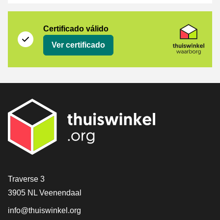
Certificado
Thuiswinkel Waarborg
Certificado válido
Ver certificado
[_General:Contact]
Traverse 3
3905 NL Veenendaal
info@thuiswinkel.org