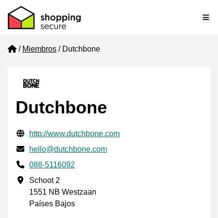
Me
Home
Miembros
Dutchbone
Dutchbone
Información de contacto verificada
Website URL
http://www.dutchbone.com
Envía un correo electrónico a
hello@dutchbone.com
Phone number
088-5116092
Dirección de la empresa
Schoot 2
1551 NB Westzaan
Países Bajos