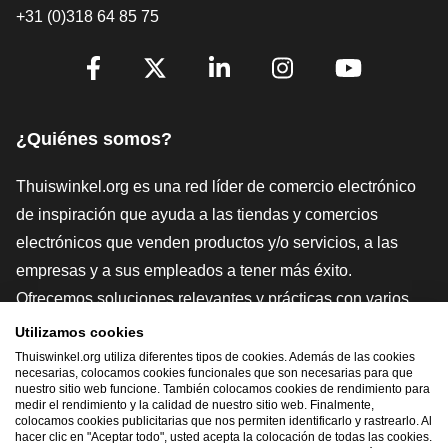
+31 (0)318 64 85 75
[_General:SocialMediaTitle]
Facebook
X
LinkedIn
Instagram
YouTube
¿Quiénes somos?
Thuiswinkel.org es una red líder de comercio electrónico
de inspiración que ayuda a las tiendas y comercios
electrónicos que venden productos y/o servicios, a las
empresas y a sus empleados a tener más éxito.
Ofrecemos soluciones relevantes y prácticas con varios
sellos de confianza, Thuiswinkel Reviews, herramientas y
Utilizamos cookies
asesoramiento jurídico, defensa, estudios de mercado, y
Thuiswinkel.org utiliza diferentes tipos de cookies. Además de las cookies
necesarias, colocamos cookies funcionales que son necesarias para que
tenemos nuestra propia plataforma educativa, la
nuestro sitio web funcione. También colocamos cookies de rendimiento para
medir el rendimiento y la calidad de nuestro sitio web. Finalmente,
Thuiswinkel e-Academy.
colocamos cookies publicitarias que nos permiten identificarlo y rastrearlo. Al
hacer clic en "Aceptar todo", usted acepta la colocación de todas las cookies.