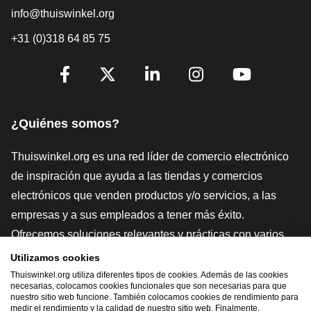
info@thuiswinkel.org
+31 (0)318 64 85 75
[_General:SocialMediaTitle]
Facebook
X
LinkedIn
Instagram
YouTube
¿Quiénes somos?
Thuiswinkel.org es una red líder de comercio electrónico
de inspiración que ayuda a las tiendas y comercios
electrónicos que venden productos y/o servicios, a las
empresas y a sus empleados a tener más éxito.
Ofrecemos soluciones relevantes y prácticas con varios
sellos de confianza, Thuiswinkel Reviews, herramientas y
Utilizamos cookies
asesoramiento jurídico, defensa, estudios de mercado, y
Thuiswinkel.org utiliza diferentes tipos de cookies. Además de las cookies
necesarias, colocamos cookies funcionales que son necesarias para que
tenemos nuestra propia plataforma educativa, la
nuestro sitio web funcione. También colocamos cookies de rendimiento para
medir el rendimiento y la calidad de nuestro sitio web. Finalmente,