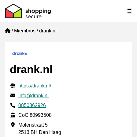
Me
Home
Miembros
drank.nl
drank.nl
Información de contacto verificada
Website URL
https://drank.nl/
Envía un correo electrónico a
info@drank.nl
Phone number
0850862926
CoC
CoC 80993508
Dirección de la empresa
Molenstraat 5
2513 BH Den Haag