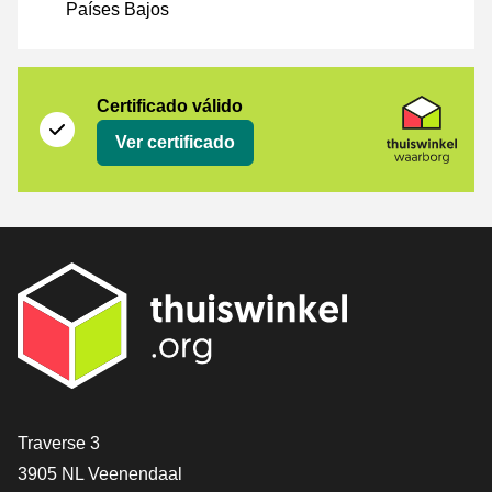
Países Bajos
Certificado
Thuiswinkel Waarborg
Certificado válido
Ver certificado
[_General:Contact]
Traverse 3
3905 NL Veenendaal