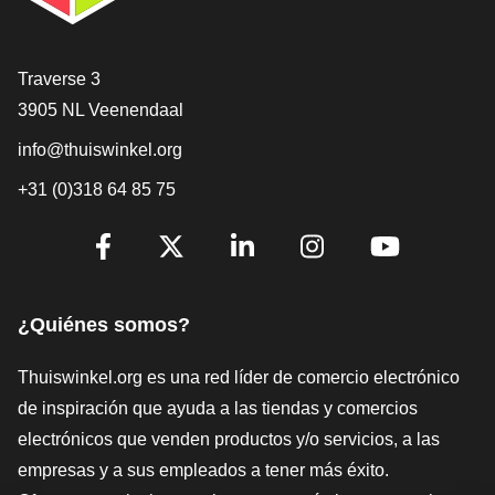
[_General:Contact]
Traverse 3
3905 NL Veenendaal
info@thuiswinkel.org
+31 (0)318 64 85 75
[_General:SocialMediaTitle]
Facebook
X
LinkedIn
Instagram
YouTube
¿Quiénes somos?
Thuiswinkel.org es una red líder de comercio electrónico
de inspiración que ayuda a las tiendas y comercios
electrónicos que venden productos y/o servicios, a las
empresas y a sus empleados a tener más éxito.