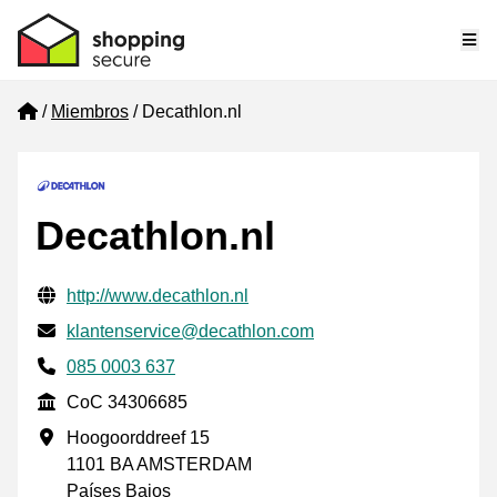
Me
Home
Miembros
Decathlon.nl
Decathlon.nl
Información de contacto verificada
Website URL
http://www.decathlon.nl
Envía un correo electrónico a
klantenservice@decathlon.com
Phone number
085 0003 637
CoC
CoC 34306685
Dirección de la empresa
Hoogoorddreef 15
1101 BA AMSTERDAM
Países Bajos