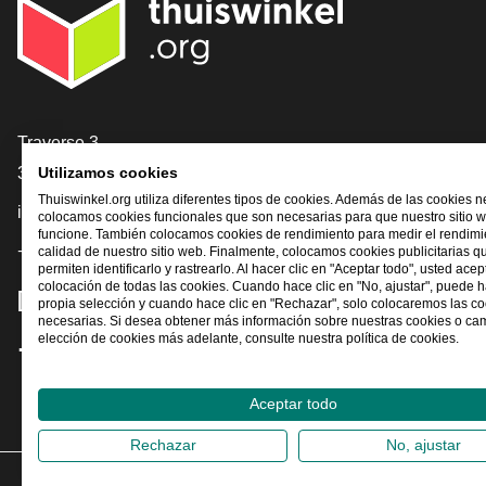
[_General:Contact]
Traverse 3
3905 NL Veenendaal
Utilizamos cookies
Thuiswinkel.org utiliza diferentes tipos de cookies. Además de las cookies n
info@thuiswinkel.org
colocamos cookies funcionales que son necesarias para que nuestro sitio 
funcione. También colocamos cookies de rendimiento para medir el rendimie
+31 (0)318 64 85 75
calidad de nuestro sitio web. Finalmente, colocamos cookies publicitarias q
permiten identificarlo y rastrearlo. Al hacer clic en "Aceptar todo", usted acep
colocación de todas las cookies. Cuando hace clic en "No, ajustar", puede 
[_General:SocialMediaTitle]
propia selección y cuando hace clic en "Rechazar", solo colocaremos las c
necesarias. Si desea obtener más información sobre nuestras cookies o ca
elección de cookies más adelante, consulte nuestra política de cookies.
Facebook
X
LinkedIn
Instagram
YouTube
Aceptar todo
Rechazar
No, ajustar
2026
©
Th