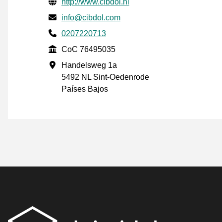
Información de contacto verificada
Website URL
http://www.cibdol.nl
Envía un correo electrónico a
info@cibdol.com
Phone number
0207220713
CoC
CoC 76495035
Dirección de la empresa
Handelsweg 1a
5492 NL Sint-Oedenrode
Países Bajos