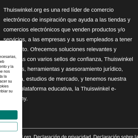
Thuiswinkel.org es una red líder de comercio
electrónico de inspiración que ayuda a las tiendas y
comercios electrónicos que venden productos y/o
servicios, a las empresas y a sus empleados a tener
más éxito. Ofrecemos soluciones relevantes y
ecesarias,
prácticas con varios sellos de confianza, Thuiswinkel
web
nto y la
Reviews, herramientas y asesoramiento jurídico,
ue nos
ta la
defensa, estudios de mercado, y tenemos nuestra
hacer su
ookies
propia plataforma educativa, la Thuiswinkel e-
mbiar su
Academy.
uiswinkel.org
Declaración de privacidad
Declaración sobre l