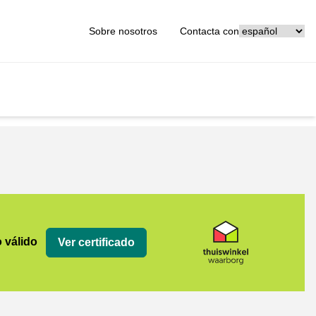
[_General:Langu
Sobre nosotros
Contacta con
org
o válido
Ver certificado